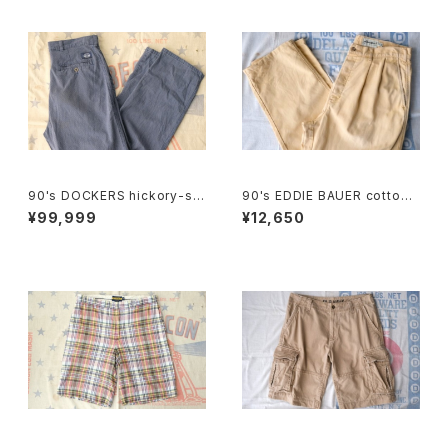
90's DOCKERS hickory-stri
90's EDDIE BAUER cotton-
pe one-tuck Pants "Made i
duck 2-tuck Pants
¥99,999
¥12,650
n U.S.A."