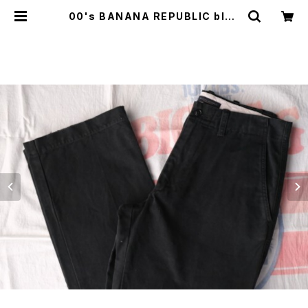
00's BANANA REPUBLIC blac
k duck-canvas no-tuck Pants
| GARYO