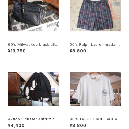
90's Milwaukee black all-l
00's Ralph Lauren madara
eather fanny Pack
s plaid cotton Shorts
¥13,750
¥8,800
Aktion Sicherer Auftritt cot
90's TASK FORCE JAGUAR
ton promotional drawstrin
printed Tee "Made in U.S.
¥4,400
¥8,800
g Bag
A."