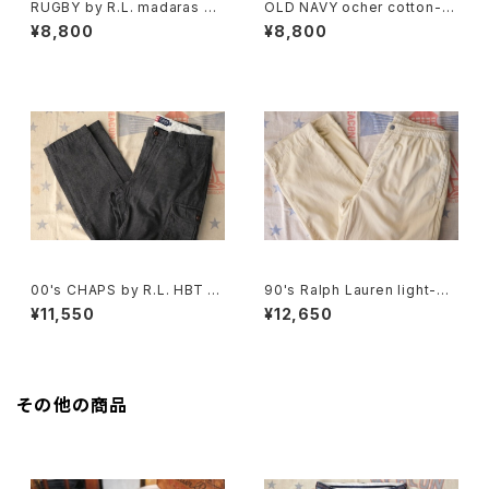
RUGBY by R.L. madaras pl
OLD NAVY ocher cotton-t
aid cotton Shorts
will cargo Shorts
¥8,800
¥8,800
00's CHAPS by R.L. HBT sli
90's Ralph Lauren light-be
m-fit cargo Pants
ige cotton easy Pants
¥11,550
¥12,650
その他の商品