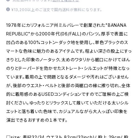
¥13,200以上のご注文で国内送料が無料になります。
1978年にカリフォルニア州ミルバレーで創業された"BANANA
REPUBLIC"から2000年代(06/FALL)のパンツ。厚手で表面に
凹凸のある100%コットン・ダック地を使用し、単色ブラックのス
マートな色味に魅力のあるアイテムです。程よい深さの股上にすっ
きりとした印象のノータック、太めのワタリから裾口にかけてほん
のりとテーパードを効かせたストレート・シルエットが特徴となっ
ています。着用の上で問題となるダメージや汚れはございません
が、後部のウエスト・ベルトと後部の両裾口の縁に擦り切れ、全体
的に着用感のあるUSEDコンディションですのでご理解の上ご検
討ください。ゆったりとリラックスして履いていただける太いシル
エットと落ち着いた色味で、カジュアルながら大人っぽい印象を
演出できるおすすめの１本です。
□size: 表記32/34 ウエスト 82cm(32inch)/ 股上 29cm/ 股