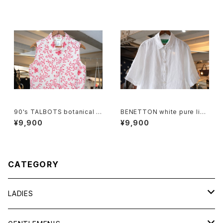
90's TALBOTS botanical s
BENETTON white pure line
croll printed Irish linen sle
n S/S Shirt
¥9,900
¥9,900
eveless Shirt
CATEGORY
LADIES