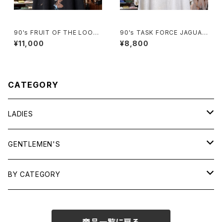
90's FRUIT OF THE LOOM
90's TASK FORCE JAGUAR
eagle printed Tee "Made i
printed Tee "Made in U.S.
¥11,000
¥8,800
n CANADA"
A."
CATEGORY
LADIES
TOPS
GENTLEMEN'S
SHIRTS
OUTERWEAR
TOPS
BY CATEGORY
KNITS/ SWEATS
TEES
DRESSES
OUTERWEAR
BAGS