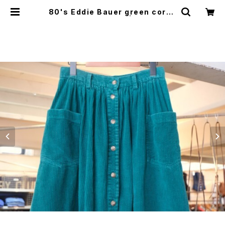
80's Eddie Bauer green cordu
roy flared Skirt | GARYO