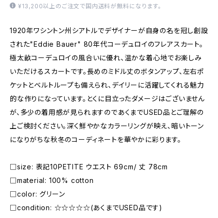
¥13,200以上のご注文で国内送料が無料になります。
1920年ワシントン州シアトルでデザイナーが自身の名を冠し創設
された"Eddie Bauer" 80年代コーデュロイのフレアスカート。
極太畝コーデュロイの風合いに優れ、温かな着心地でお楽しみ
いただけるスカートです。長めのミドル丈のボタンアップ、左右ポ
ケットとベルトループも備えられ、デイリーに活躍してくれる魅力
的な作りになっています。とくに目立ったダメージはございません
が、多少の着用感が見られますのであくまでUSED品とご理解の
上ご検討ください。深く鮮やかなカラーリングが映え、暗いトーン
になりがちな秋冬のコーディネートを華やかに彩ります。
□size: 表記10PETITE ウエスト 69cm/ 丈 78cm
□material: 100% cotton
□color: グリーン
□condition: ☆☆☆☆☆(あくまでUSED品です)