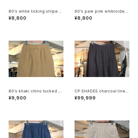
80's white ticking striped
90's pale pink embroidere
cotton flared Skirt
d rayon easy Skirt
¥8,800
¥8,800
80's khaki chino tucked p
CP SHADES charcoal linen
encil Skirt
flared long Skirt
¥9,900
¥99,999