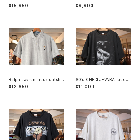
ulder Bag w/ tassel accent
d Indian cotton pullover Bl
¥15,950
¥9,900
ouse
Ralph Lauren moss stitch
90's CHE GUEVARA fade-b
polo Shirt "POLO BEAR"
lack cotton photo print Te
¥12,650
¥11,000
e