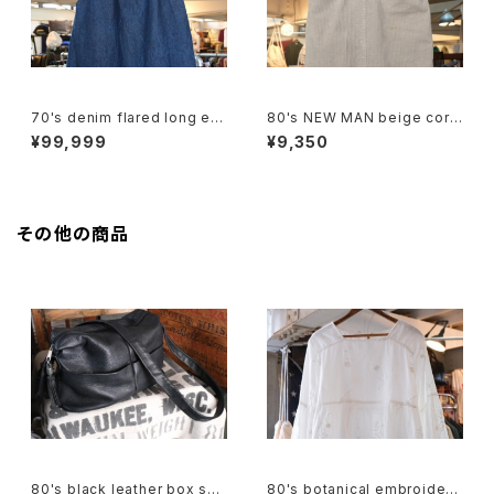
70's denim flared long ea
80's NEW MAN beige cord
sy Skirt
uroy pencil Skirt
¥99,999
¥9,350
その他の商品
80's black leather box sho
80's botanical embroidere