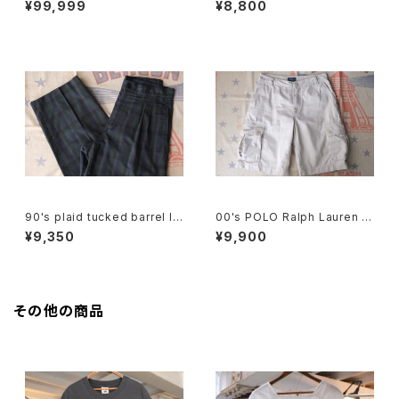
¥99,999
¥8,800
90's plaid tucked barrel le
00's POLO Ralph Lauren b
g Pants
eige cargo chino Shorts
¥9,350
¥9,900
その他の商品