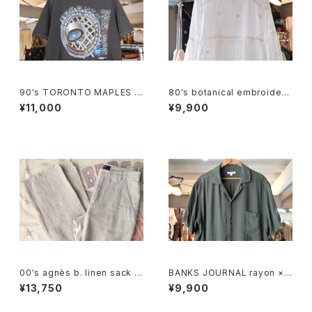
90's TORONTO MAPLES L
80's botanical embroidere
EAFS black cotton Tee "M
d Indian cotton pullover Bl
¥11,000
¥9,900
ade in CANADA"
ouse
00's agnès b. linen sack st
BANKS JOURNAL rayon ×li
raight leg Pants
nen open-collar Shirt
¥13,750
¥9,900