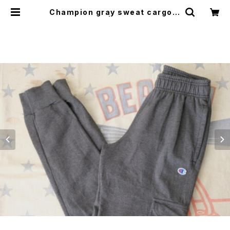
Champion gray sweat cargo P
ants | GARYO