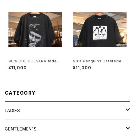
90's CHE GUEVARA fade-b
90's Penguins Cafeteria pr
lack cotton photo print Te
int cotton Tee "Made in U.
¥11,000
¥11,000
e
S.A."
CATEGORY
LADIES
TOPS
GENTLEMEN'S