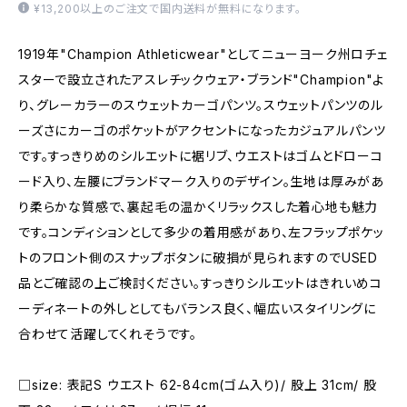
¥13,200以上のご注文で国内送料が無料になります。
1919年"Champion Athleticwear"としてニューヨーク州ロチェ
スターで設立されたアスレチックウェア・ブランド"Champion"よ
り、グレーカラーのスウェットカーゴパンツ。スウェットパンツのル
ーズさにカーゴのポケットがアクセントになったカジュアルパンツ
です。すっきりめのシルエットに裾リブ、ウエストはゴムとドローコ
ード入り、左腰にブランドマーク入りのデザイン。生地は厚みがあ
り柔らかな質感で、裏起毛の温かくリラックスした着心地も魅力
です。コンディションとして多少の着用感があり、左フラップポケッ
トのフロント側のスナップボタンに破損が見られますのでUSED
品とご確認の上ご検討ください。すっきりシルエットはきれいめコ
ーディネートの外しとしてもバランス良く、幅広いスタイリングに
合わせて活躍してくれそうです。
□size: 表記S ウエスト 62-84cm(ゴム入り)/ 股上 31cm/ 股