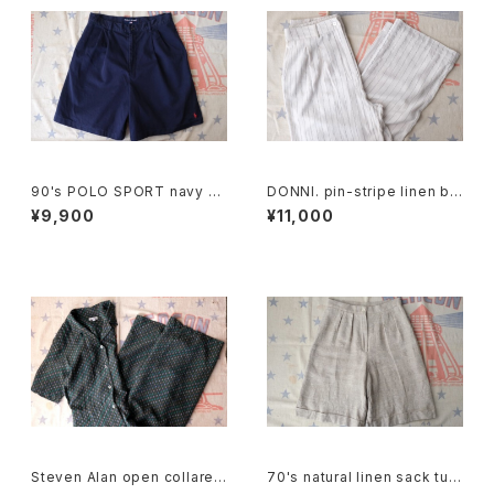
90's POLO SPORT navy C
DONNI. pin-stripe linen bl
ulottes w/ pony embroider
end easy Pants
¥9,900
¥11,000
y
Steven Alan open collared
70's natural linen sack tuc
Jumpsuit "green"
ked Culottes