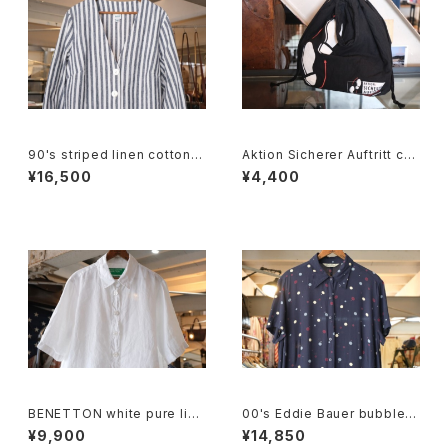
90's striped linen cotton V
Aktion Sicherer Auftritt cot
-neck Jacket
ton promotional drawstrin
¥16,500
¥4,400
g Bag
BENETTON white pure line
00's Eddie Bauer bubble d
n S/S Shirt
ot rayon shirt maxi Dress
¥9,900
¥14,850