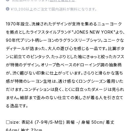
¥13,200以上のご注文で国内送料が無料になります。
1970年設立、洗練されたデザインが支持を集めるニューヨーク
を拠点としたライフスタイルブランド"JONES NEW YORK"より、
90年代プリント柄レーヨンのラグランスリーブシャツ。ユニークな
ディテールが詰まった、大人の遊び心を感じる一品です。比翼ボタ
ンに前立てのピンタック、たっぷりとした袖にきゅっと絞ったカフス
が特徴のデザイン。オリーブ色ベースのドローイング調の抽象柄
が、渋く媚びない印象に仕上がっています。さらりと滑らかな落ち
感が特徴のレーヨン生地は、透け感なくロングシーズン着用いた
だけます。コンディションは良く、とくに目立ったダメージは見られ
ません。細部まで歪みのない仕立ての美しさが着る人を引き立て
る逸品です。
□size: 表記4 (7-9号/S-M位) 肩幅 -/ 身幅 50cm/ 着丈
64cm/ 袖丈 72cm