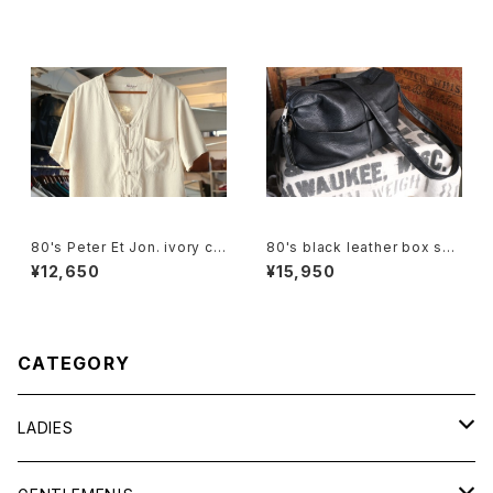
80's Peter Et Jon. ivory chi
80's black leather box sho
nese-button silk Shirt
ulder Bag w/ tassel accent
¥12,650
¥15,950
CATEGORY
LADIES