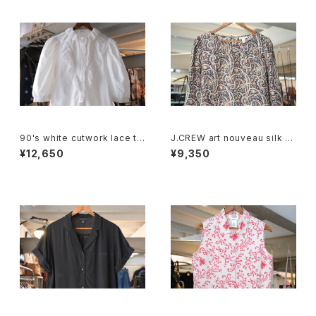
90's white cutwork lace tri
J.CREW art nouveau silk p
mmed cotton Blouse
ullover Blouse
¥12,650
¥9,350