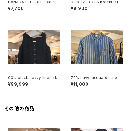
BANANA REPUBLIC black r
90's TALBOTS botanical s
ayon open collar Shirt
croll printed Irish linen sle
¥7,700
¥9,900
eveless Shirt
00's black heavy linen sle
70's navy jacquard stripe
eveless Top
balloon sleeve Shirt
¥99,999
¥11,000
その他の商品