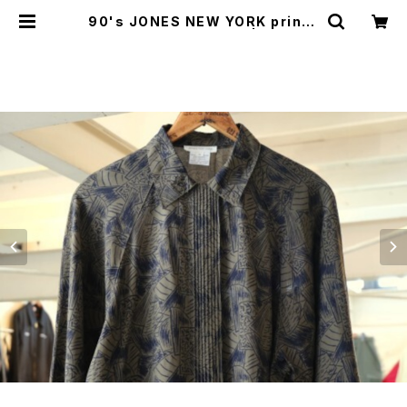
90's JONES NEW YORK printe
d rayon raglan Shirt | GARYO