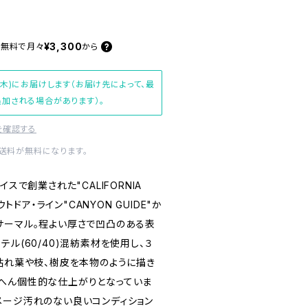
¥3,300
料無料で
月々
から
(木)にお届けします（お届け先によって、最
加される場合があります）。
を確認する
内送料が無料になります。
スで創業された"CALIFORNIA
ウトドア・ライン"CANYON GUIDE"か
サーマル。程よい厚さで凹凸のある表
テル(60/40)混紡素材を使用し、３
、枯れ葉や枝、樹皮を本物のように描き
へん個性的な仕上がりとなっていま
メージ汚れのない良いコンディション