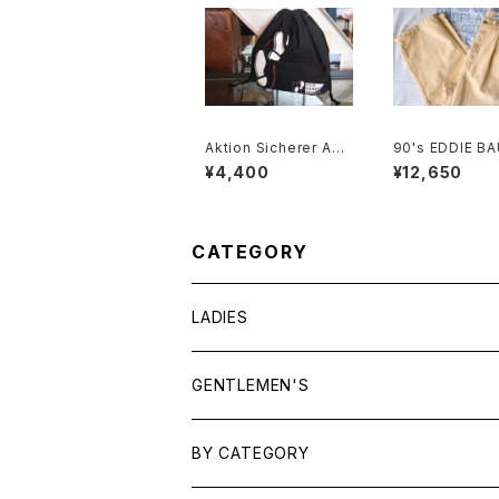
Aktion Sicherer Auft
90's EDDIE BA
ritt cotton promotio
otton-duck 2-
¥4,400
¥12,650
nal drawstring Bag
Pants
CATEGORY
LADIES
TOPS
GENTLEMEN'S
SHIRTS
OUTERWEAR
TOPS
BY CATEGORY