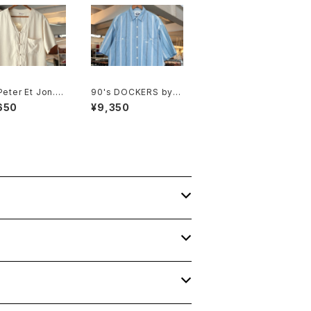
Peter Et Jon. i
90's DOCKERS by L
chinese-butto
evi's multi-stripe c
650
¥9,350
 Shirt
hambray Shirt