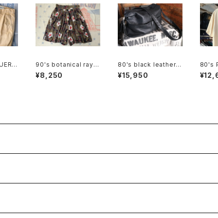
UER c
90's botanical rayo
80's black leather b
80's 
tuck
n tucked Culottes
ox shoulder Bag w/
vory 
¥8,250
¥15,950
¥12,
tassel accent
n silk