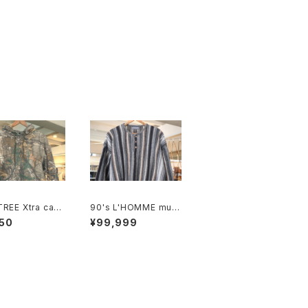
TREE Xtra cam
90's L'HOMME multi
ge hoodie "ME
-stripe henley-nec
50
¥99,999
"
k Sweater