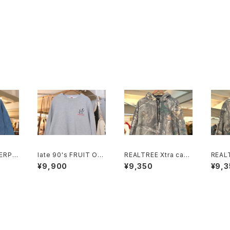
ERPRI
late 90's FRUIT OF
REALTREE Xtra cam
REAL
cotto
THE LOOM heavy-
ouflage hoodie "LA
oufla
¥9,900
¥9,350
¥9,3
weight Sweat "HUN
RGE"
DIUM
TLEY"