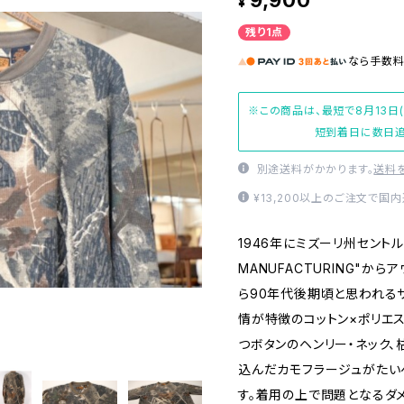
9,900
¥
残り1点
なら
手数
※この商品は、最短で8月13日
短到着日に数日追
別途送料がかかります。
送料
¥13,200以上のご注文で国
1946年にミズーリ州セントルイ
MANUFACTURING"からア
ら90年代後期頃と思われる
情が特徴のコットン×ポリエス
つボタンのヘンリー・ネック
込んだカモフラージュがたい
す。着用の上で問題となるダ