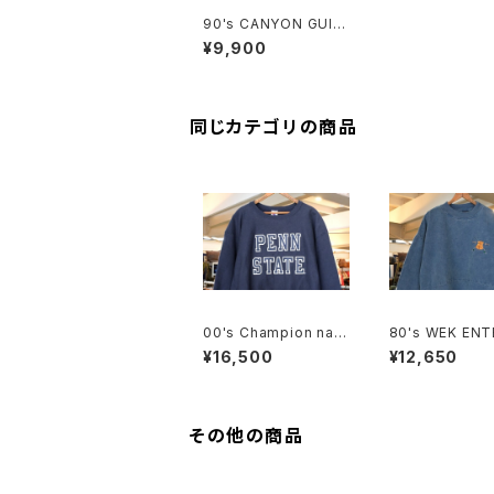
90's CANYON GUID
E real-camouflage
¥9,900
henley-neck Therm
al
同じカテゴリの商品
00's Champion nav
80's WEK ENT
y reverse weave S
SES ash-blue 
¥16,500
¥12,650
weat "PENN STATE"
n-twill Sweat
その他の商品