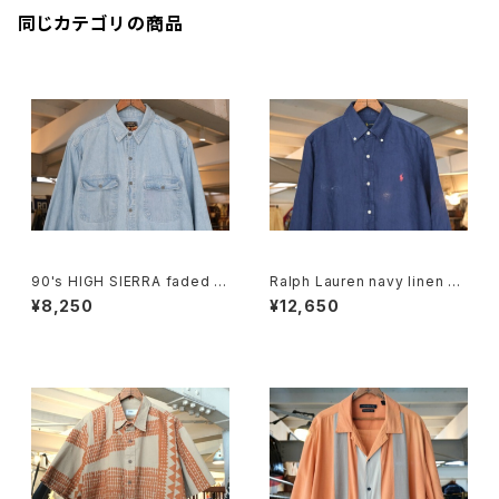
同じカテゴリの商品
90's HIGH SIERRA faded in
Ralph Lauren navy linen B.
digo denim Shirt
D. Shirt
¥8,250
¥12,650