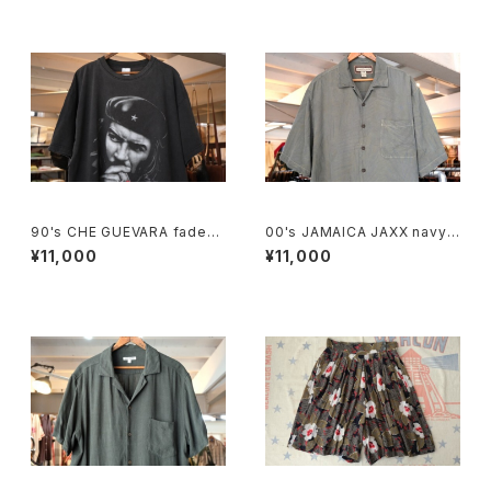
90's CHE GUEVARA fade-b
00's JAMAICA JAXX navy-
lack cotton photo print Te
green jacquard silk Shirt
¥11,000
¥11,000
e