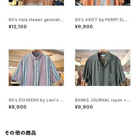
90's Hula Hawaii geometri
90's AXIST by PERRY ELLI
c tribal pattern Shirt
S panel-pattern washable-
¥12,100
¥9,900
silk Shirt
90's DOCKERS by Levi's m
BANKS JOURNAL rayon ×li
ulti-stripe and botanical S
nen open-collar Shirt
¥9,900
¥9,900
hirt
その他の商品