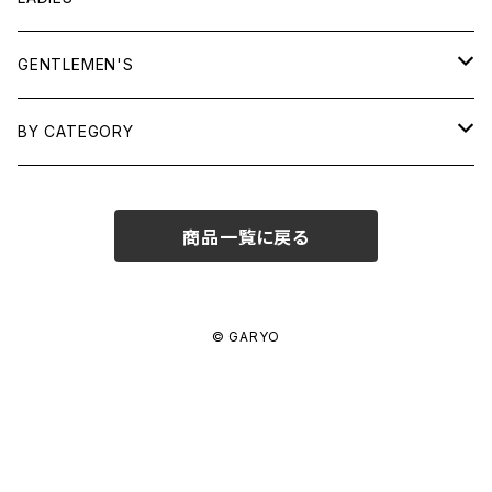
TOPS
GENTLEMEN'S
SHIRTS
OUTERWEAR
TOPS
BY CATEGORY
KNITS/ SWEATS
TEES
DRESSES
OUTERWEAR
BAGS
商品一覧に戻る
SHIRTS
BOTTOMS
BOTTOMS
JEWELRY
SWEATS/ KNITS
SKIRTS
WOMENS
SHOES
SHOES
ACCESSORIES
© GARYO
PANTS
MENS
GARYO ORIGINAL