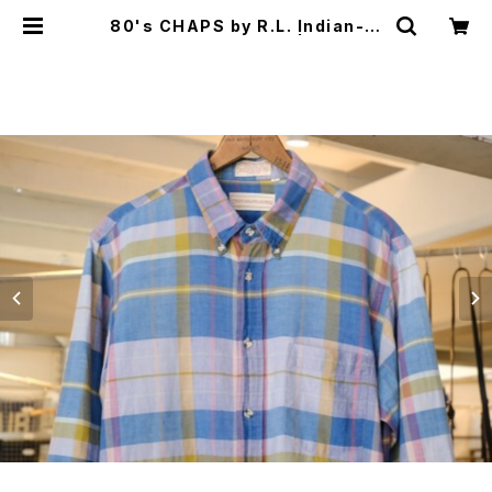
80's CHAPS by R.L. Indian-m
adras cotton Shirt | GARYO