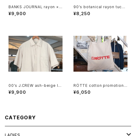
BANKS JOURNAL rayon ×li
90's botanical rayon tucke
nen open-collar Shirt
d Culottes
¥9,900
¥8,250
00's J.CREW ash-beige lin
RÖTTE cotton promotional
en Shirt
shoulder Bag
¥9,900
¥6,050
CATEGORY
LADIES