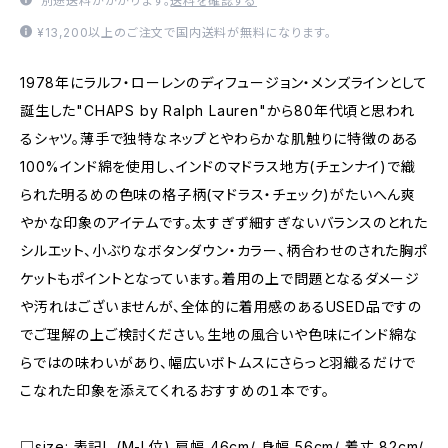
別途送料がかかります。
送料を確認する
¥13,200以上のご注文で国内送料が無料になります。
1978年にラルフ・ローレンのディフュージョン・メンズラインとして
誕生した"CHAPS by Ralph Lauren"から80年代頃と思われ
るシャツ。薄手で独特なネップとやわらかな肌触りに特徴のある
100%インド綿を使用し、インドのマドラス地方(チェンナイ)で織
られた明るめの色味の格子柄(マドラス・チェック)がたいへん爽
やかな印象のアイテムです。太すぎず細すぎないバランスのとれた
シルエット、小ぶりなボタンダウン・カラー、柄合わせのされた胸ポ
ケットもポイントとなっています。着用の上で問題となるダメージ
や汚れはございませんが、全体的に着用感のあるUSED品ですの
でご理解の上ご検討ください。生地の風合いや色味にインド綿な
らではの味わいがあり、幅広いボトムスにさらっと羽織るだけで
こなれた印象を添えてくれるおすすめの１本です。
□size: 表記L (M-L位) 肩幅 46cm/ 身幅 56cm/ 着丈 82cm/