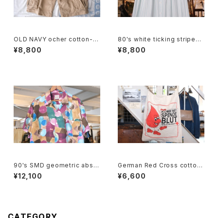
OLD NAVY ocher cotton-t
80's white ticking striped
will cargo Shorts
cotton flared Skirt
¥8,800
¥8,800
90's SMD geometric abstr
German Red Cross cotton
act rayon open-collar Shirt
promotional shoulder Bag
¥12,100
¥6,600
"Made in JAPAN"
CATEGORY