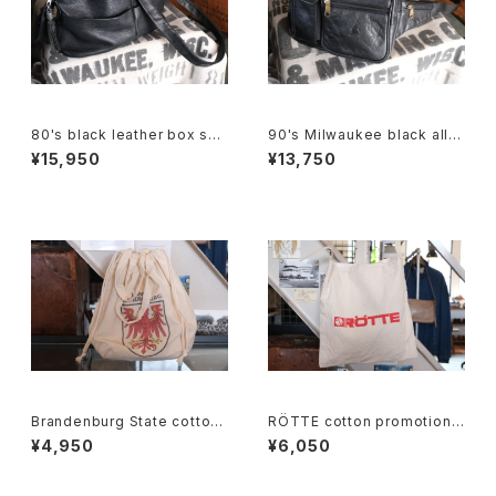
80's black leather box sho
90's Milwaukee black all-l
ulder Bag w/ tassel accent
eather fanny Pack
¥15,950
¥13,750
Brandenburg State cotton
RÖTTE cotton promotional
souvenir drawstring Bag
shoulder Bag
¥4,950
¥6,050