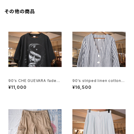
その他の商品
90's CHE GUEVARA fade-b
90's striped linen cotton V
lack cotton photo print Te
-neck Jacket
¥11,000
¥16,500
e