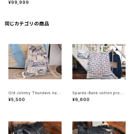
as shoulder Bag
¥99,999
同じカテゴリの商品
Old Johnny Thunders new
Sparda-Bank cotton prom
spaper printed canvas Kna
otional shoulder Bag
¥5,500
¥6,600
psack