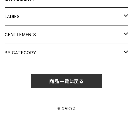
LADIES
TOPS
GENTLEMEN'S
SHIRTS
OUTERWEAR
TOPS
BY CATEGORY
KNITS/ SWEATS
TEES
DRESSES
OUTERWEAR
BAGS
商品一覧に戻る
SHIRTS
BOTTOMS
BOTTOMS
JEWELRY
SWEATS/ KNITS
SKIRTS
WOMENS
SHOES
SHOES
ACCESSORIES
© GARYO
PANTS
MENS
GARYO ORIGINAL