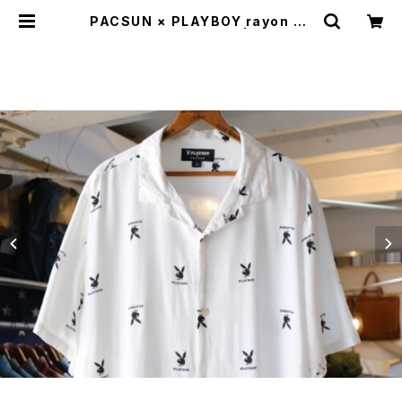
PACSUN × PLAYBOY rayon op
en-collar s/s Shirt | GARYO