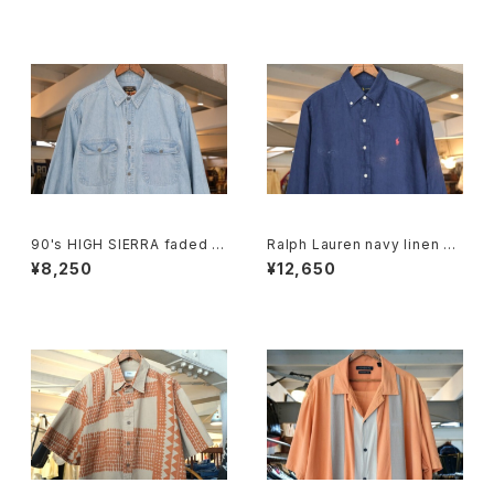
90's HIGH SIERRA faded in
Ralph Lauren navy linen B.
digo denim Shirt
D. Shirt
¥8,250
¥12,650