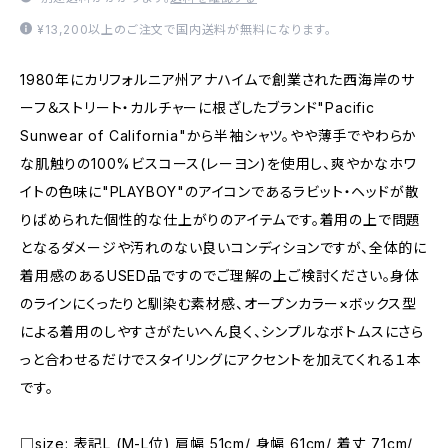
¥13,200以上のご注文で国内送料が無料になります。
1980年にカリフォルニア州アナハイムで創業された西海岸のサ
ーフ＆ストリート・カルチャーに根ざしたブランド"Pacific
Sunwear of California"から半袖シャツ。やや薄手でやわらか
な肌触りの100%ビスコース(レーヨン)を使用し、爽やかなホワ
イトの色味に"PLAYBOY"のアイコンであるラビット・ヘッドが散
りばめられた個性的な仕上がりのアイテムです。着用の上で問題
となるダメージや汚れのない良いコンディションですが、全体的に
着用感のあるUSED品ですのでご理解の上ご検討ください。身体
のラインにくったりと馴染む素材感、オープンカラー×ボックス型
による着用のしやすさがたいへん良く、シンプルなボトムスにさら
っと合わせるだけでスタイリングにアクセントを加えてくれる１本
です。
□size: 表記L (M-L位) 肩幅 51cm/ 身幅 61cm/ 着丈 71cm/