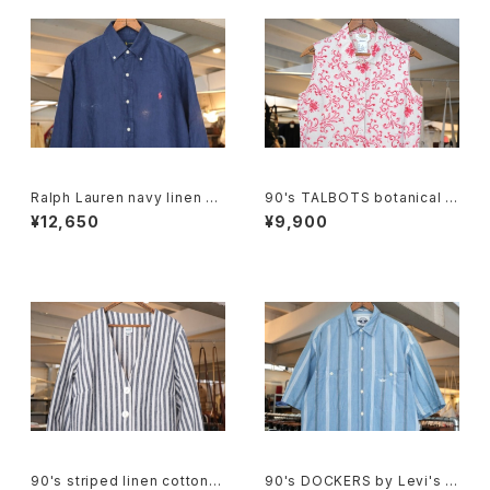
Ralph Lauren navy linen B.
90's TALBOTS botanical s
D. Shirt
croll printed Irish linen sle
¥12,650
¥9,900
eveless Shirt
90's striped linen cotton V
90's DOCKERS by Levi's m