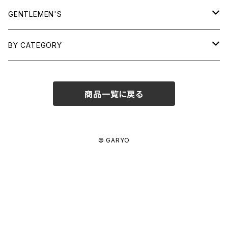
TOPS
GENTLEMEN'S
SHIRTS
OUTERWEAR
TOPS
BY CATEGORY
KNITS/ SWEATS
TEES
DRESSES
OUTERWEAR
BAGS
商品一覧に戻る
SHIRTS
BOTTOMS
BOTTOMS
JEWELRY
SWEATS/ KNITS
SKIRTS
WOMENS
SHOES
SHOES
ACCESSORIES
© GARYO
PANTS
MENS
GARYO ORIGINAL