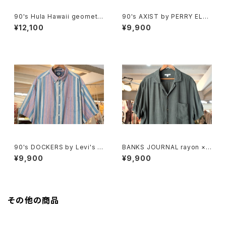
90's Hula Hawaii geometri
90's AXIST by PERRY ELLI
c tribal pattern Shirt
S panel-pattern washable-
¥12,100
¥9,900
silk Shirt
90's DOCKERS by Levi's m
BANKS JOURNAL rayon ×li
ulti-stripe and botanical S
nen open-collar Shirt
¥9,900
¥9,900
hirt
その他の商品