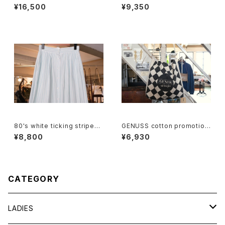
-neck Jacket
ulti-stripe chambray Shirt
¥16,500
¥9,350
80's white ticking striped
GENUSS cotton promotion
cotton flared Skirt
al shoulder Bag
¥8,800
¥6,930
CATEGORY
LADIES