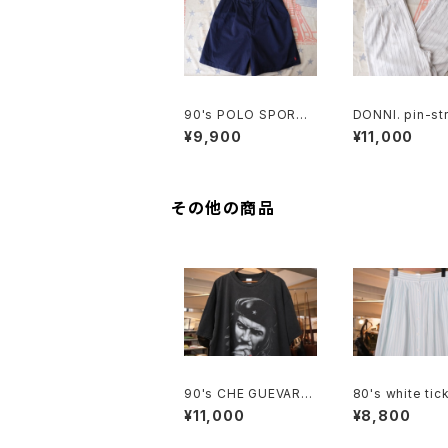
90's POLO SPORT
DONNI. pin-str
navy Culottes w/ po
nen blend eas
¥9,900
¥11,000
ny embroidery
ts
その他の商品
90's CHE GUEVARA
80's white tic
fade-black cotton
triped cotton 
¥11,000
¥8,800
photo print Tee
Skirt