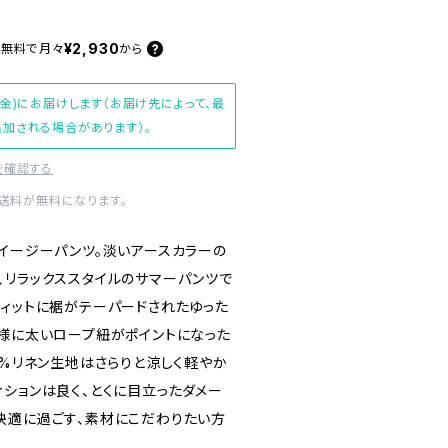
¥2,930
料無料で
月々
から
(金)にお届けします（お届け先によって、最
加される場合があります）。
を確認する
内送料が無料になります。
のイージーパンツ。淡いアースカラーの
、リラックススタイルのサマーパンツで
フィットに裾がテーパードされたゆった
仕様に太いロープ紐がポイントになった
0%リネン生地はさらりと涼しく軽やか
ションは良く、とくに目立ったダメー
快適に過ごす、素材にこだわりたい方