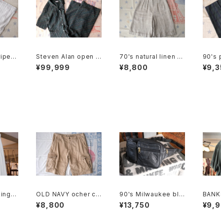
ipe li
Steven Alan open c
70's natural linen s
90's 
y Pan
ollared Jumpsuit "g
ack tucked Culotte
arrel
¥99,999
¥8,800
¥9,3
reen"
s
king s
OLD NAVY ocher co
90's Milwaukee bla
BANK
flared
tton-twill cargo Sho
ck all-leather fanny
yon ×
¥8,800
¥13,750
¥9,
rts
Pack
llar S