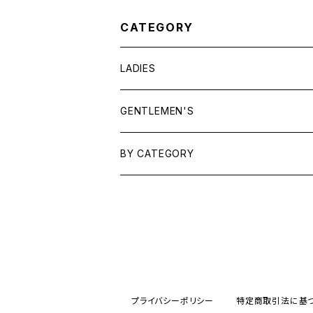
CATEGORY
LADIES
TOPS
GENTLEMEN'S
SHIRTS
OUTERWEAR
TOPS
BY CATEGORY
KNITS/ SWEATS
TEES
DRESSES
OUTERWEAR
BAGS
SHIRTS
BOTTOMS
BOTTOMS
JEWELRY
SWEATS/ KNITS
SKIRTS
WOMENS
SHOES
SHOES
ACCESSORIES
プライバシーポリシー
特定商取引法に基