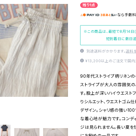
残り1点
なら
手数
※この商品は、最短で8月14日
短到着日に数日追
別途送料がかかります。
送料
¥13,200以上のご注文で国
90年代ストライプ柄リネン
ストライプが大人の雰囲気の
す。股上が深いハイウエスト
りシルエット、ウエストゴム
デザイン。シャリ感の強い10
な着心地が魅力です。コンディ
ジは見られません。長い夏を
にお勧めの一品です。