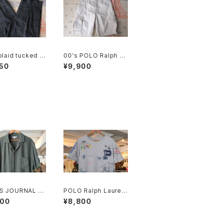
plaid tucked b
00's POLO Ralph La
 leg Pants
uren beige cargo c
50
¥9,900
hino Shorts
S JOURNAL ra
POLO Ralph Lauren
linen open-co
drawing printed Te
900
¥8,800
hirt
e w/ patch