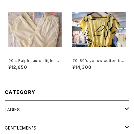
90's Ralph Lauren light-be
70-80's yellow cotton fre
ige cotton easy Pants
nch sleeve blouse Dress
¥12,650
¥14,300
CATEGORY
LADIES
TOPS
GENTLEMEN'S