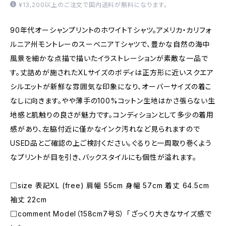
¥13,200以上のご注文で国内送料が無料になります。
90年代オーシャンプリントのホワイトＴシャツ。アメリカ・カリフォ
ルニア州モントレーのスーベニアＴシャツで、豊かな自然の海中
風景を細かな点描で描いたイラストレーションが素敵な一品で
す。丈詰めが施されたXLサイズのボディは正方形に近いスクエア
シルエットが新鮮な雰囲気な印象になり、オーバーサイズの着こ
なしに向きます。やや薄手の100%コットン生地はかさ張らない生
地感と肌触りの良さが魅力です。コンディションとして多少の着用
感があり、左脇付近に僅かなインク汚れなど見られますので
USED品とご確認の上ご検討ください。ぐるりと一周取り巻くよう
なプリントが目を引き、バックスタイルにも個性が溢れます。
□size 表記XL (free) 肩幅 55cm 身幅 57cm 着丈 64.5cm
袖丈 22cm
□comment Model（158cm7号S） 「ざっくり大きなサイズ感で