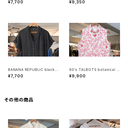
¥7,700
¥9,350
BANANA REPUBLIC black r
90's TALBOTS botanical s
ayon open collar Shirt
croll printed Irish linen sle
¥7,700
¥9,900
eveless Shirt
その他の商品