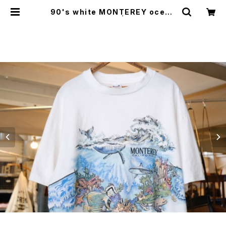
90's white MONTEREY ocean
printed Tee | GARYO