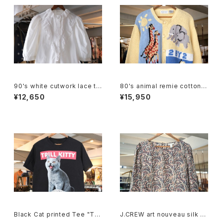
90's white cutwork lace tri
80's animal remie cotton k
mmed cotton Blouse
nit crewneck Cardigan
¥12,650
¥15,950
Black Cat printed Tee "TRI
J.CREW art nouveau silk p
LL KITTY"
ullover Blouse