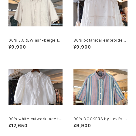
00's J.CREW ash-beige lin
80's botanical embroidere
en Shirt
d Indian cotton pullover Bl
¥9,900
¥9,900
ouse
90's white cutwork lace tri
90's DOCKERS by Levi's m
mmed cotton Blouse
ulti-stripe and botanical S
¥12,650
¥9,900
hirt