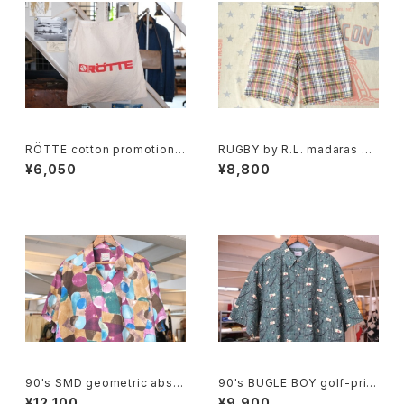
RÖTTE cotton promotional
RUGBY by R.L. madaras pl
shoulder Bag
aid cotton Shorts
¥6,050
¥8,800
90's SMD geometric abstr
90's BUGLE BOY golf-print
act rayon open-collar Shirt
cotton Shirt
¥12,100
¥9,900