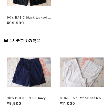
90's BASIC black tucked S
horts
¥99,999
同じカテゴリの商品
90's POLO SPORT navy C
DONNI. pin-stripe linen bl
ulottes w/ pony embroider
end easy Pants
¥9,900
¥11,000
y