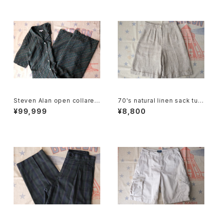
Steven Alan open collared
70's natural linen sack tuc
Jumpsuit "green"
ked Culottes
¥99,999
¥8,800