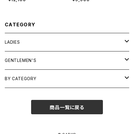
"Made in JAPAN"
CATEGORY
LADIES
TOPS
GENTLEMEN'S
SHIRTS
OUTERWEAR
TOPS
BY CATEGORY
KNITS/ SWEATS
TEES
DRESSES
OUTERWEAR
BAGS
商品一覧に戻る
SHIRTS
BOTTOMS
BOTTOMS
JEWELRY
SWEATS/ KNITS
SKIRTS
WOMENS
SHOES
SHOES
ACCESSORIES