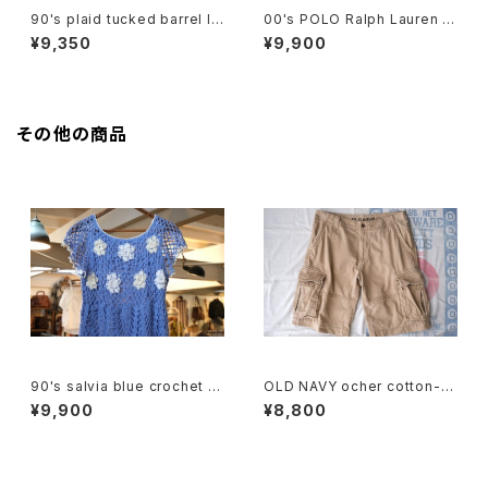
90's plaid tucked barrel le
00's POLO Ralph Lauren b
g Pants
eige cargo chino Shorts
¥9,350
¥9,900
その他の商品
90's salvia blue crochet b
OLD NAVY ocher cotton-t
abydoll Top
will cargo Shorts
¥9,900
¥8,800