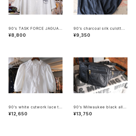
90's TASK FORCE JAGUAR
90's charcoal silk culotte
printed Tee "Made in U.S.
Pants
¥8,800
¥9,350
A."
90's white cutwork lace tri
90's Milwaukee black all-l
mmed cotton Blouse
eather fanny Pack
¥12,650
¥13,750