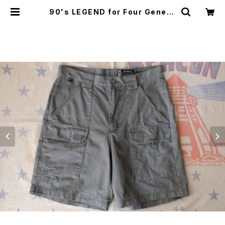
90's LEGEND for Four Genera
tions by E.B. duck field Short
s | GARYO