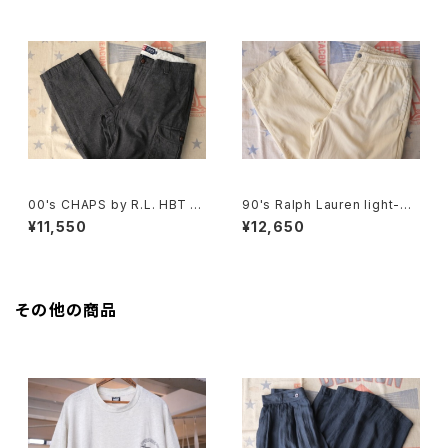
00's CHAPS by R.L. HBT sli
90's Ralph Lauren light-be
m-fit cargo Pants
ige cotton easy Pants
¥11,550
¥12,650
その他の商品