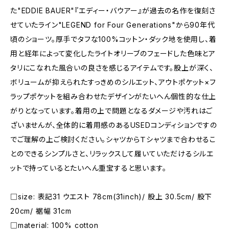
た"EDDIE BAUER"『エディー・バウアー』が過去の名作を復刻さ
せていたライン"LEGEND for Four Generations"から90年代
頃のショーツ。厚手でタフな100%コットン・ダック地を使用し、着
用と経年によって変化したライトオリーブのフェードした色味とア
タリにこなれた風合いの良さを感じるアイテムです。股上が深く、
ボリュームが抑えられたすっきめのシルエット、アウトポケット×フ
ラップポケットを組み合わせたデザインがたいへん個性的な仕上
がりとなっています。着用の上で問題となるダメージや汚れはご
ざいませんが、全体的に着用感のあるUSEDコンディションですの
でご理解の上ご検討ください。シャツからＴシャツまで合わせるこ
とのできるシンプルさと、リラックスして履いていただけるシルエ
ットで持っているとたいへん重宝すると思います。
□size: 表記31 ウエスト 78cm(31inch)/ 股上 30.5cm/ 股下
20cm/ 裾幅 31cm
□material: 100% cotton