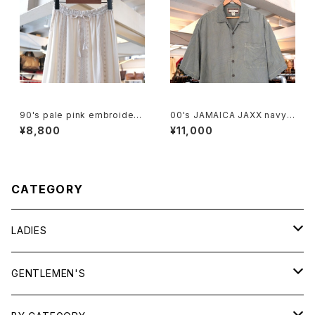
90's pale pink embroidere
00's JAMAICA JAXX navy-
d rayon easy Skirt
green jacquard silk Shirt
¥8,800
¥11,000
CATEGORY
LADIES
TOPS
GENTLEMEN'S
SHIRTS