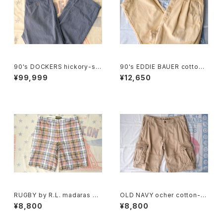
90's DOCKERS hickory-stri
90's EDDIE BAUER cotton-
pe one-tuck Pants "Made i
duck 2-tuck Pants
¥99,999
¥12,650
n U.S.A."
RUGBY by R.L. madaras pl
OLD NAVY ocher cotton-t
aid cotton Shorts
will cargo Shorts
¥8,800
¥8,800