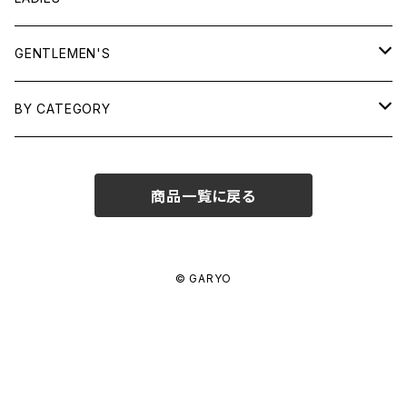
TOPS
GENTLEMEN'S
SHIRTS
OUTERWEAR
TOPS
BY CATEGORY
KNITS/ SWEATS
TEES
DRESSES
OUTERWEAR
BAGS
商品一覧に戻る
SHIRTS
BOTTOMS
BOTTOMS
JEWELRY
SWEATS/ KNITS
SKIRTS
WOMENS
SHOES
SHOES
ACCESSORIES
© GARYO
PANTS
MENS
GARYO ORIGINAL