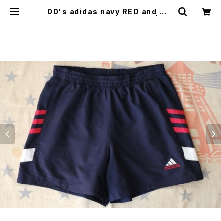
00's adidas navy RED and WH
T-3-stripes swim Shorts | GA
RYO