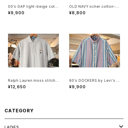
00's GAP light-beige cotto
OLD NAVY ocher cotton-t
n-twill cargo Shorts
will cargo Shorts
¥9,900
¥8,800
Ralph Lauren moss stitch
90's DOCKERS by Levi's m
polo Shirt "POLO BEAR"
ulti-stripe and botanical S
¥12,650
¥9,900
hirt
CATEGORY
LADIES