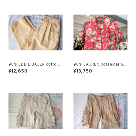
90's EDDIE BAUER cotton-
90's LAUREN botanical pri
duck 2-tuck Pants
nted linen open collar Shir
¥12,650
¥13,750
t