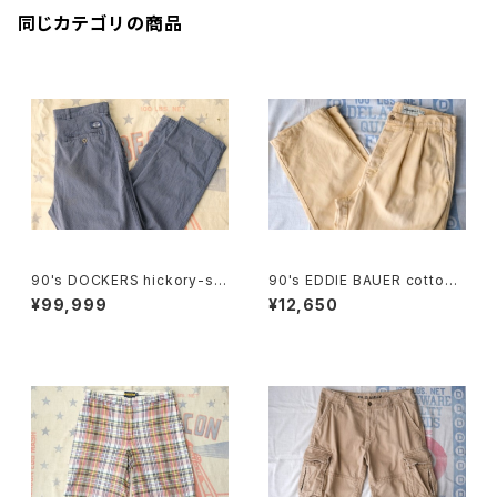
同じカテゴリの商品
90's DOCKERS hickory-stri
90's EDDIE BAUER cotton-
pe one-tuck Pants "Made i
duck 2-tuck Pants
¥99,999
¥12,650
n U.S.A."