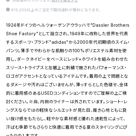
別途送料がかかります。
送料を確認する
¥13,200以上のご注文で国内送料が無料になります。
1924年ドイツのヘルツォーゲンアウラッハで"Dassler Brothers
Shoe Factory"として設立され、1949年に改称した世界を代表
するスポーツ・ブランド"adidas"から2000年代初期頃のスイム・
パンツ。薄手でやわらかな肌触りの100%ポリエステル素材を使
用し、ダークネイビーをベースにレッド×ホワイトを組み合わせた
スリース・トライプスと左裾上に刺繍で施されたパフォーマンス・
ロゴがアクセントとなっているアイテムです。着用の上で問題とな
るダメージや汚れはございませんが、薄っすらとした色褪せ、全体
的に着用感のあるUSEDコンディションですのでご理解の上ご検
討ください。※尚、内側のライナーは外されています。ショート・レ
ングスならではの軽快なシルエットが見た目、履き心地ともに良
い抜け感をもたらし、軽やかな素材感と優れた速乾性によって、
汗ばむ季節でもさらりと快適に着用できる夏のスタイリングにぴ
ったりの１本です。