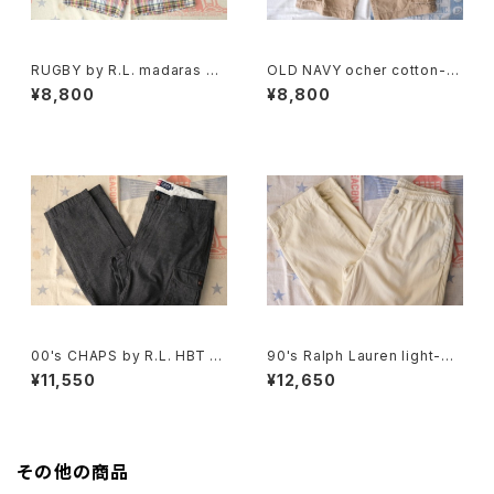
RUGBY by R.L. madaras pl
OLD NAVY ocher cotton-t
aid cotton Shorts
will cargo Shorts
¥8,800
¥8,800
00's CHAPS by R.L. HBT sli
90's Ralph Lauren light-be
m-fit cargo Pants
ige cotton easy Pants
¥11,550
¥12,650
その他の商品