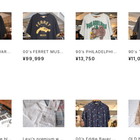
VARA
00's FERRET MUSIC
90's PHILADELPHIA
90's
tton
revolver-logo print
EAGLES breakthrou
PLES 
¥99,999
¥13,750
¥11,
ee
ed Tee
gh cotton Tee "Mad
otton
e in U.S.A."
CANA
e bla
Levi's premium whit
00's Eddie Bauer b
OLD 