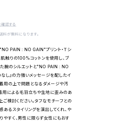
を確認する
内送料が無料になります。
 PAIN : NO GAIN"プリント・Ｔシ
肌触りの100%コットンを使用し、ブ
のシルエットと"NO PAIN : NO
ものなし』の力強いメッセージを配したイ
。着用の上で問題となるダメージや汚
着用による毛羽立ちや生地に歪みのあ
上ご検討ください。タフなモチーフとの
感あるスタイリングを演出してくれ、や
りやすく、男性に限らず女性にもおす