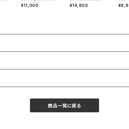
 fanny
e Shortalls
ubble dot rayon shi
tton-
¥11,000
¥14,850
¥8,
rt maxi Dress
rts
商品一覧に戻る