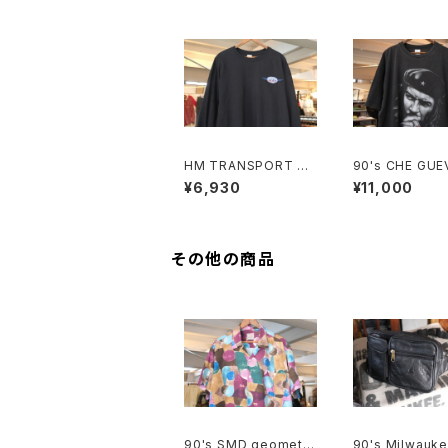
HM TRANSPORT bl
90's CHE GUE
ack long-sleeve Te
fade-black co
¥6,930
¥11,000
e "embroidered log
photo print T
o"
その他の商品
90's SMD geometri
90's Milwauke