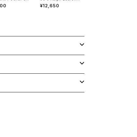
twill cargo Sho
ght-beige cotton e
800
¥12,650
asy Pants