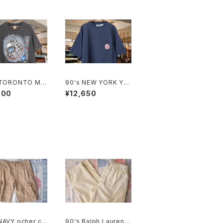
 TORONTO MA
90's NEW YORK YA
LEAFS black c
NKEES embroidere
000
¥12,650
 Tee "Made in
d logo pocket Tee
DA"
NAVY ocher co
90's Ralph Lauren li