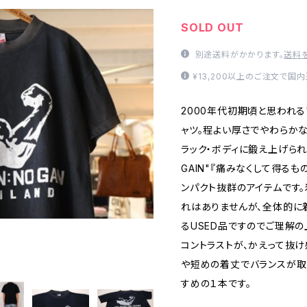
SOLD OUT
別途送料がかかります。
送料
¥13,200以上のご注文で国
2000年代初期頃と思われる"NO
ャツ。程よい厚さでやわらかな
ラック・ボディに鍛え上げられた腕
GAIN"『痛みなくして得る
ンパクト抜群のアイテムです
れはありませんが、全体的に
るUSED品ですのでご理解の
コントラストが、かえって抜け
や短めの着丈でバランスが取
すめの１本です。