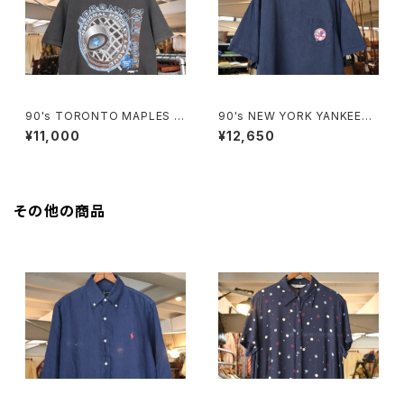
90's TORONTO MAPLES L
90's NEW YORK YANKEES
EAFS black cotton Tee "M
embroidered logo pocket
¥11,000
¥12,650
ade in CANADA"
Tee
その他の商品