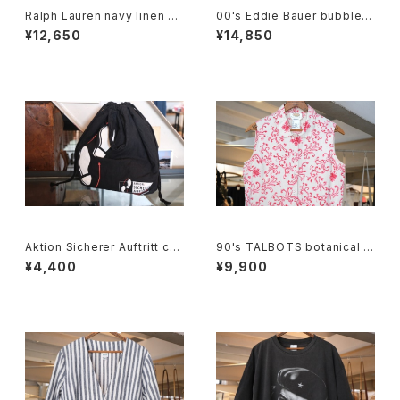
Ralph Lauren navy linen B.
00's Eddie Bauer bubble d
D. Shirt
ot rayon shirt maxi Dress
¥12,650
¥14,850
Aktion Sicherer Auftritt cot
90's TALBOTS botanical s
ton promotional drawstrin
croll printed Irish linen sle
¥4,400
¥9,900
g Bag
eveless Shirt