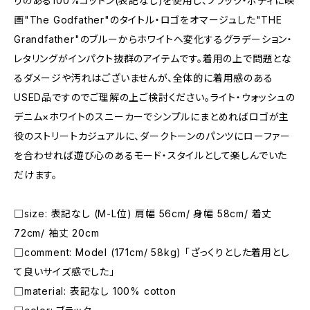
りのある100%コットン(表記なし)を使用し、ブラック・ボディに映
画"The Godfather"のタイトル・ロゴをオマージュした"THE
Grandfather"のブルーからホワイトへ変化するグラデーション・
レタリングがインパクト抜群のアイテムです。着用の上で問題とな
るダメージや汚れはございませんが、全体的に着用感のある
USED品ですのでご理解の上ご検討ください。ライト・ウォッシュの
デニム×ホワイトのスニーカーでシンプルにまとめればロゴが主
役のストリートカジュアルに、ダークトーンのパンツにローファー
を合わせれば遊び心のあるモード・スタイルとして楽しんでいた
だけます。
□size: 表記なし (M-L位) 肩幅 56cm/ 身幅 58cm/ 着丈
72cm/ 袖丈 20cm
□comment: Model (171cm/ 58kg) 「ざっくりとした着用とし
て良いサイズ感でした」
□material: 表記なし 100% cotton