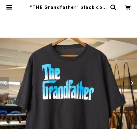
"THE Grandfather" black cott
on Tee | GARYO