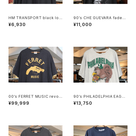
HM TRANSPORT black lon
90's CHE GUEVARA fade-b
g-sleeve Tee "embroider
lack cotton photo print Te
¥6,930
¥11,000
ed logo"
e
00's FERRET MUSIC revolv
90's PHILADELPHIA EAGLE
er-logo printed Tee
S breakthrough cotton Tee
¥99,999
¥13,750
"Made in U.S.A."