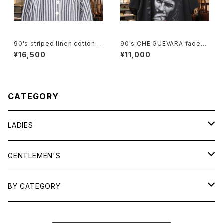
90's striped linen cotton V
90's CHE GUEVARA fade-b
-neck Jacket
lack cotton photo print Te
¥16,500
¥11,000
e
CATEGORY
LADIES
TOPS
GENTLEMEN'S
SHIRTS
OUTERWEAR
TOPS
BY CATEGORY
KNITS/ SWEATS
TEES
DRESSES
OUTERWEAR
BAGS