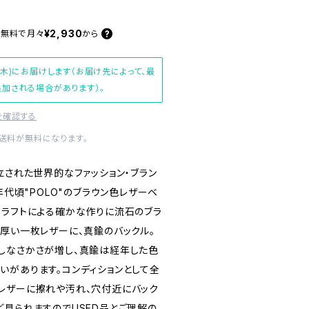
¥2,930
料無料で
月々
から
(木)にお届けします（お届け先によって、最
加される場合があります）。
を確認する
内送料が無料になります。
立された世界的なファッション・ブラン
、90年代頃"POLO"のブラウン色レザーベ
クラフトによる確かな作りに流石のブラ
分厚い一枚レザーに、真鍮のバックル。
しなさかさが増し、真鍮は経年した色
いがあります。コンディションとして全
レザーに擦れや汚れ、穴付近にバック
ど見られますのでUSED品とご理解の