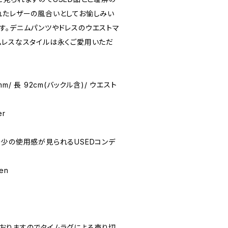
れたレザーの風合いとしてお愉しみい
す。デニムパンツやドレスのウエストマ
ムレスなスタイルは永くご愛用いただ
0mm/ 長 92cm(バックル含)/ ウエスト
er
★(多少の使用感が見られるUSEDコンデ
ren
おりますのでタイムラグによる売り切