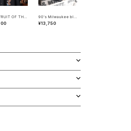
FRUIT OF THE
90's Milwaukee bla
eagle printe
ck all-leather fanny
000
¥13,750
 "Made in CA
Pack
"