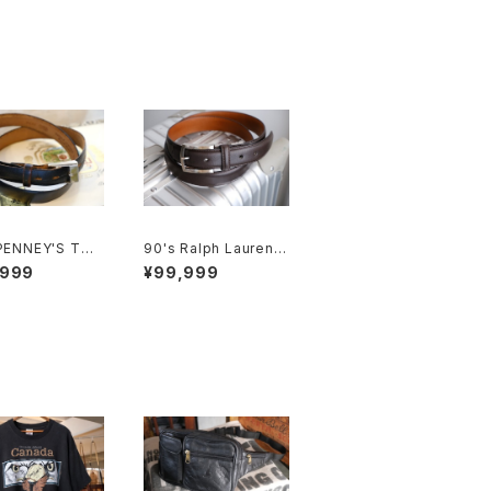
 PENNEY'S TO
90's Ralph Lauren c
AFT black sa
owhide leather dark
,999
¥99,999
leather Belt
-brown Belt "Made i
n JAPAN"