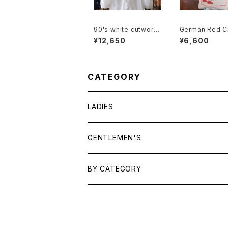
90's white cutwork
German Red C
lace trimmed cotto
cotton promot
¥12,650
¥6,600
n Blouse
shoulder Bag
CATEGORY
LADIES
TOPS
GENTLEMEN'S
SHIRTS
OUTERWEAR
TOPS
BY CATEGORY
KNITS/ SWEATS
TEES
DRESSES
OUTERWEAR
BAGS
SHIRTS