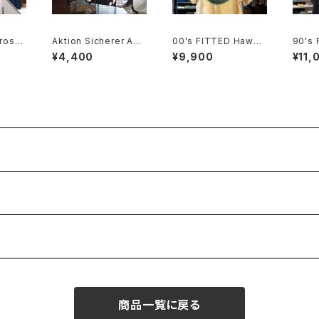
ross
Aktion Sicherer Auft
00's FITTED Hawaii
90's 
ional
ritt cotton promotio
cut-off tie-dye Tee
LOOM 
¥4,400
¥9,900
¥11,
nal drawstring Bag
d Tee
NADA
商品一覧に戻る