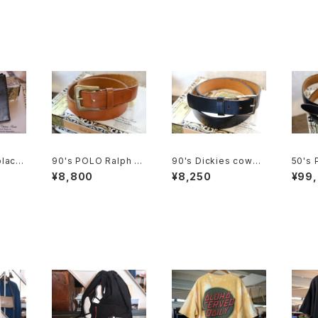
black
90's POLO Ralph La
90's Dickies cowhi
50's
ld Wa
uren brown leather
de leather black Be
WNCR
¥8,800
¥8,250
¥99
Belt w/wide buckle
lt "Made in U.S.A."
ddle 