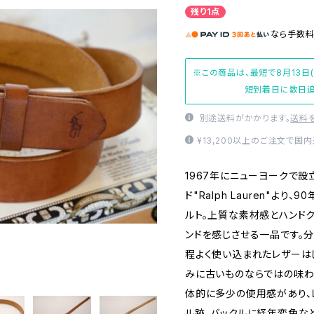
残り1点
なら
手数
※この商品は、最短で8月13日
短到着日に数日追
別途送料がかかります。
送料
¥13,200以上のご注文で国
1967年にニューヨークで設
ド"Ralph Lauren"より
ルト。上質な素材感とハンド
ンドを感じさせる一品です。
程よく使い込まれたレザーは
みに古いものならではの味わ
体的に多少の使用感があり、
ル跡、バックルに経年変色な