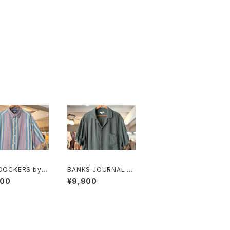
 DOCKERS by L
BANKS JOURNAL ra
 multi-stripe a
yon ×linen open-co
900
¥9,900
tanical Shirt
llar Shirt