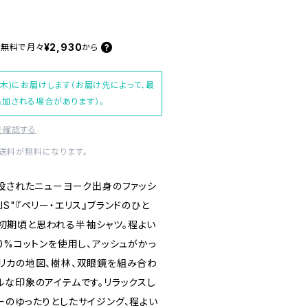
¥2,930
料無料で
月々
から
(木)にお届けします（お届け先によって、最
加される場合があります）。
を確認する
内送料が無料になります。
創設されたニューヨーク出身のファッシ
LLIS"『ペリー・エリス』ブランドのひと
年代初期頃と思われる半袖シャツ。程よい
0%コットンを使用し、アッシュがかっ
リカの地図、樹林、双眼鏡を組み合わ
ルな印象のアイテムです。リラックスし
ーのゆったりとしたサイジング、程よい