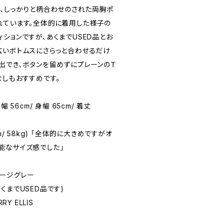
ー、しっかりと柄合わせのされた両胸ポ
れています。全体的に着用した様子の
ションですが、あくまでUSED品とお
広いボトムスにさらっと合わせるだけ
出でき、ボタンを留めずにプレーンのＴ
なしもおすすめです。
 肩幅 56cm/ 身幅 65cm/ 着丈
71cm/ 58kg) 「全体的に大きめですがオ
能なサイズ感でした」
たセージグレー
(あくまでUSED品です)
RRY ELLIS