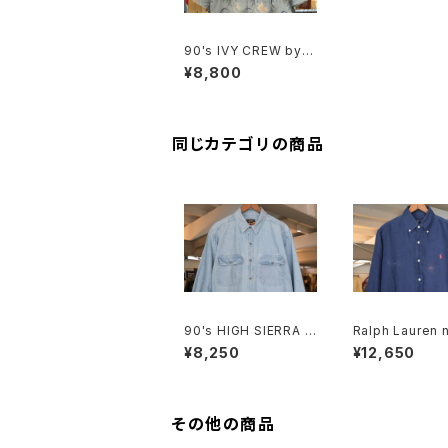
90's IVY CREW by P
ERRY ELLIS map-pri
¥8,800
nt s/s Shirt
同じカテゴリの商品
90's HIGH SIERRA f
Ralph Lauren n
aded indigo denim
nen B.D. Shirt
¥8,250
¥12,650
Shirt
その他の商品