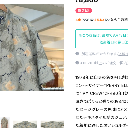
8,800
¥
残り1点
なら
手数
※この商品は、最短で8月13日
短到着日に数日追
別途送料がかかります。
送料
¥13,200以上のご注文で国
1978年に自身の名を冠し
ョン・デザイナー"PERRY E
つ"IVY CREW"から90
厚さでぱりっと張りのある10
たセージグレーの色味にアメ
せたテキスタイルがカジュア
た着用に適したオフショルダ