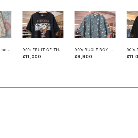
t-beig
90's FRUIT OF THE
90's BUGLE BOY go
90's 
 cargo
LOOM eagle printe
lf-print cotton Shirt
teria
¥11,000
¥9,900
¥11,
d Tee "Made in CA
e "Ma
NADA"