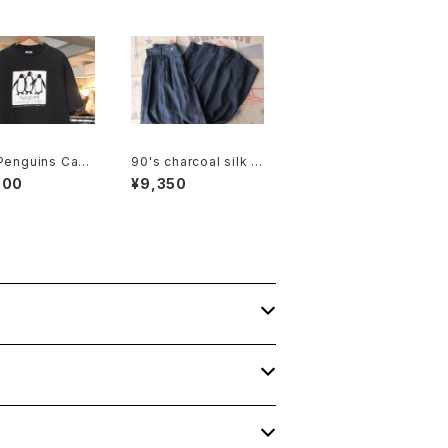
Penguins Cafe
90's charcoal silk c
 print cotton Te
ulotte Pants
000
¥9,350
de in U.S.A."