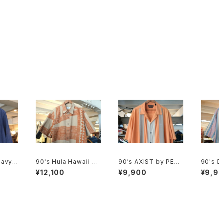
avy li
90's Hula Hawaii ge
90's AXIST by PERR
90's
ometric tribal patter
Y ELLIS panel-patte
evi's
¥12,100
¥9,900
¥9,
n Shirt
rn washable-silk Sh
nd bo
irt