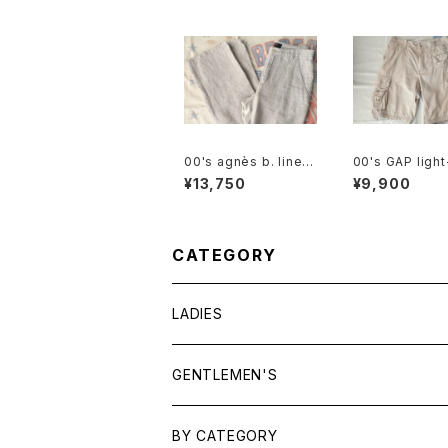
00's agnès b. linen
00's GAP ligh
sack straight leg Pa
e cotton-twill
¥13,750
¥9,900
nts
Shorts
CATEGORY
LADIES
TOPS
GENTLEMEN'S
SHIRTS
OUTERWEAR
TOPS
BY CATEGORY