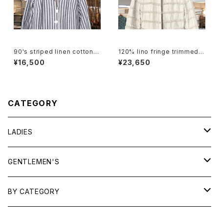
90's striped linen cotton V
120% lino fringe trimmed c
-neck Jacket
ollarless Jacket
¥16,500
¥23,650
CATEGORY
LADIES
TOPS
GENTLEMEN'S
SHIRTS
OUTERWEAR
TOPS
BY CATEGORY
KNITS/ SWEATS