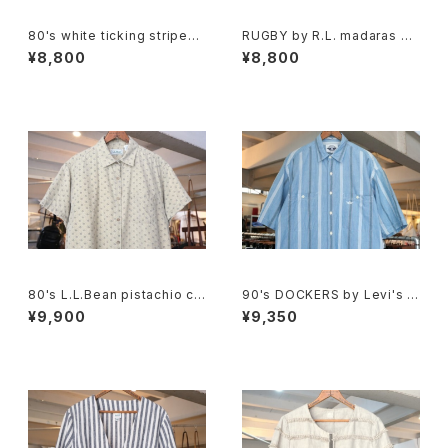
80's white ticking striped
RUGBY by R.L. madaras pl
cotton flared Skirt
aid cotton Shorts
¥8,800
¥8,800
80's L.L.Bean pistachio cal
90's DOCKERS by Levi's m
ico cotton box Shirt
ulti-stripe chambray Shirt
¥9,900
¥9,350