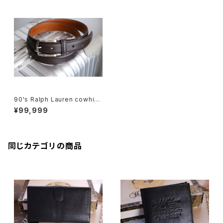
90's Ralph Lauren cowhid
e leather dark-brown Belt
¥99,999
"Made in JAPAN"
同じカテゴリの商品