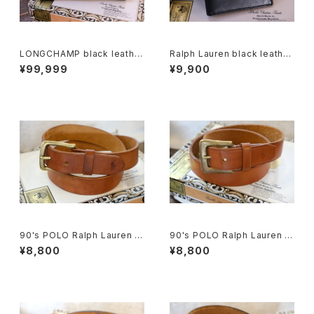
LONGCHAMP black leather
Ralph Lauren black leather
Wallet
two fold Wallet w/BOX
¥99,999
¥9,900
90's POLO Ralph Lauren br
90's POLO Ralph Lauren br
own leather Belt
own leather Belt w/wide b
¥8,800
¥8,800
uckle