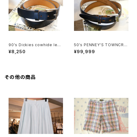
90's Dickies cowhide leat
50's PENNEY'S TOWNCRA
her black Belt "Made in U.
FT black saddle leather B
¥8,250
¥99,999
S.A."
elt
その他の商品