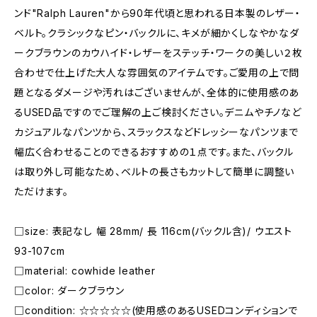
ンド"Ralph Lauren"から90年代頃と思われる日本製のレザー・
ベルト。クラシックなピン・バックルに、キメが細かくしなやかなダ
ークブラウンのカウハイド・レザーをステッチ・ワークの美しい２枚
合わせで仕上げた大人な雰囲気のアイテムです。ご愛用の上で問
題となるダメージや汚れはございませんが、全体的に使用感のあ
るUSED品ですのでご理解の上ご検討ください。デニムやチノなど
カジュアルなパンツから、スラックスなどドレッシーなパンツまで
幅広く合わせることのできるおすすめの１点です。また、バックル
は取り外し可能なため、ベルトの長さもカットして簡単に調整い
ただけます。
□size: 表記なし 幅 28mm/ 長 116cm(バックル含)/ ウエスト
93-107cm
□material: cowhide leather
□color: ダークブラウン
□condition: ☆☆☆☆☆(使用感のあるUSEDコンディションで