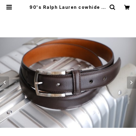
90's Ralph Lauren cowhide le
ather dark-brown Belt "Made
in JAPAN" | GARYO