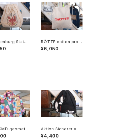
enburg State
RÖTTE cotton prom
n souvenir dra
otional shoulder Ba
950
¥6,050
ng Bag
g
 SMD geometri
Aktion Sicherer Auft
tract rayon op
ritt cotton promotio
100
¥4,400
llar Shirt "Mad
nal drawstring Bag