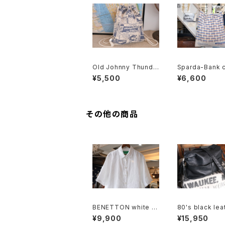
Old Johnny Thunde
Sparda-Bank 
rs newspaper print
promotional s
¥5,500
¥6,600
ed canvas Knapsac
er Bag
k
その他の商品
BENETTON white p
80's black lea
ure linen S/S Shirt
ox shoulder B
¥9,900
¥15,950
tassel accent