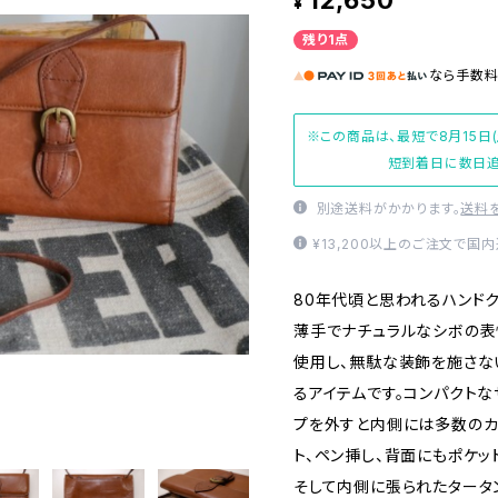
12,650
¥
残り1点
なら
手数
※この商品は、最短で8月15日
短到着日に数日追
別途送料がかかります。
送料
¥13,200以上のご注文で国
80年代頃と思われるハンドク
薄手でナチュラルなシボの表
使用し、無駄な装飾を施さな
るアイテムです。コンパクトな
プを外すと内側には多数のカ
ト、ペン挿し、背面にもポケ
そして内側に張られたタータ