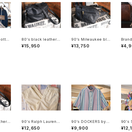
cotton
80's black leather b
90's Milwaukee bla
Brand
hould
ox shoulder Bag w/
ck all-leather fanny
cotto
¥15,950
¥13,750
¥4,
tassel accent
Pack
wstri
ther b
90's Ralph Lauren li
90's DOCKERS by L
90's
ag w/
ght-beige cotton e
evi's multi-stripe a
c abs
¥12,650
¥9,900
¥12,
asy Pants
nd botanical Shirt
en-co