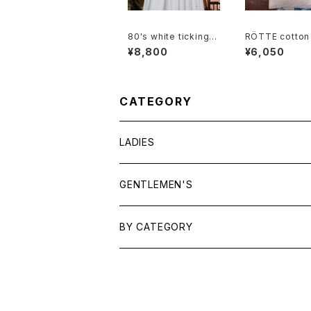
80's white ticking s
RÖTTE cotton
triped cotton flared
otional should
¥8,800
¥6,050
Skirt
g
CATEGORY
LADIES
TOPS
GENTLEMEN'S
SHIRTS
OUTERWEAR
TOPS
BY CATEGORY
KNITS/ SWEATS
TEES
DRESSES
OUTERWEAR
BAGS
SHIRTS
BOTTOMS
BOTTOMS
JEWELRY