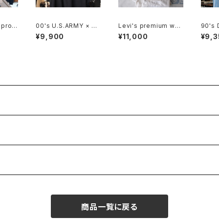
 prom
00's U.S.ARMY × NA
Levi's premium whit
90's
er Ba
SCAR embroidered
e Shortalls
evi's
¥9,900
¥11,000
¥9,3
logo black cotton T
hambr
ee
商品一覧に戻る