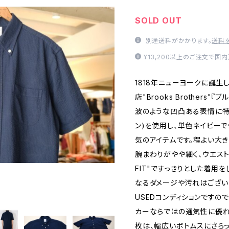
SOLD OUT
別途送料がかかります。
送料
¥13,200以上のご注文で国
1818年ニューヨークに誕
店"Brooks Brothers
波のような凹凸ある表情に特
ン)を使用し、単色ネイビー
気のアイテムです。程よい大
腕まわりがやや細く、ウエスト
FIT"ですっきりとした着用
なるダメージや汚れはござい
USEDコンディションですの
カーならではの通気性に優れ
枚は、幅広いボトムスにさら