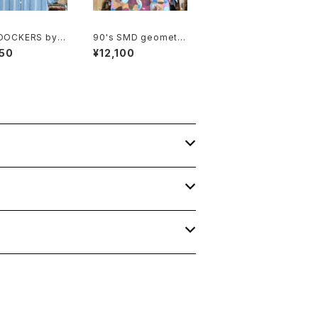
 DOCKERS by L
90's SMD geometri
 multi-stripe c
c abstract rayon op
50
¥12,100
ay Shirt
en-collar Shirt "Mad
e in JAPAN"