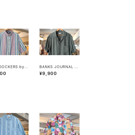
 DOCKERS by L
BANKS JOURNAL ra
 multi-stripe a
yon ×linen open-co
900
¥9,900
tanical Shirt
llar Shirt