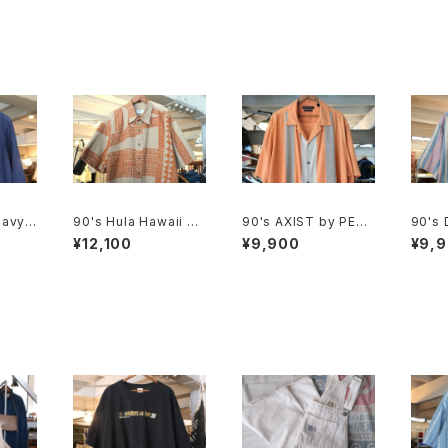
avy li
90's Hula Hawaii ge
90's AXIST by PERR
90's
ometric tribal patter
Y ELLIS panel-patte
evi's
¥12,100
¥9,900
¥9,
n Shirt
rn washable-silk Sh
nd bo
irt