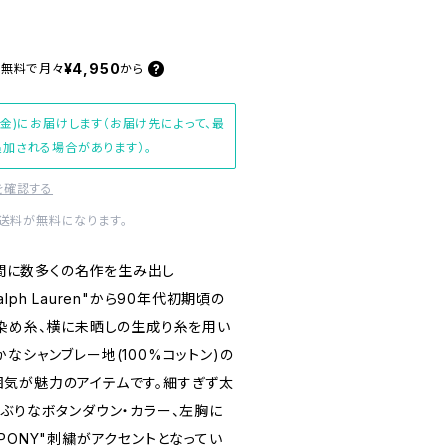
¥4,950
料無料で
月々
から
(金)にお届けします（お届け先によって、最
加される場合があります）。
を確認する
内送料が無料になります。
い期間に数多くの名作を生み出し
Ralph Lauren"から90年代初期頃の
の染め糸、横に未晒しの生成り糸を用い
なシャンブレー地(100%コットン)の
気が魅力のアイテムです。細すぎず太
ぶりなボタンダウン・カラー、左胸に
PONY"刺繍がアクセントとなってい