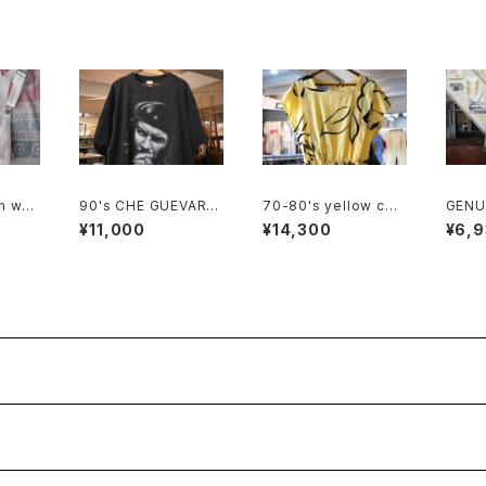
m whit
90's CHE GUEVARA
70-80's yellow cott
GENU
fade-black cotton
on french sleeve bl
motio
¥11,000
¥14,300
¥6,
photo print Tee
ouse Dress
ag