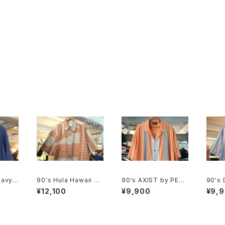
avy li
90's Hula Hawaii ge
90's AXIST by PERR
90's
ometric tribal patter
Y ELLIS panel-patte
evi's
¥12,100
¥9,900
¥9,
n Shirt
rn washable-silk Sh
nd bo
irt