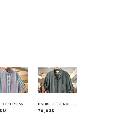
 DOCKERS by L
BANKS JOURNAL ra
 multi-stripe a
yon ×linen open-co
900
¥9,900
tanical Shirt
llar Shirt