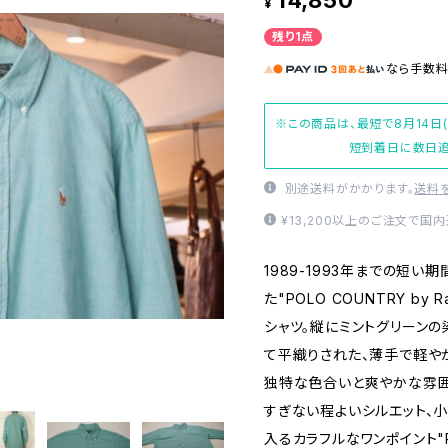
14,850
¥
残り1点
なら
手数
※この商品は、最短で8月14日
短到着日に数日追
別途送料がかかります。
送料
¥13,200以上のご注文で国
1989-1993年までの短
た"POLO COUNTRY by 
シャツ。縦にミントグリーン
て平織りされた、薄手で軽やか
独特な色合いと爽やかな雰囲
すぎない程よいシルエット、小
入るカラフルなワンポイント"