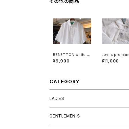
その他の商品
BENETTON white p
Levi's premiu
ure linen S/S Shirt
e Shortalls
¥9,900
¥11,000
CATEGORY
LADIES
TOPS
GENTLEMEN'S