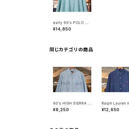
early 90's POLO CO
UNTRY mint-green
¥14,850
chambray Shirt
同じカテゴリの商品
90's HIGH SIERRA f
Ralph Lauren n
aded indigo denim
nen B.D. Shirt
¥8,250
¥12,650
Shirt