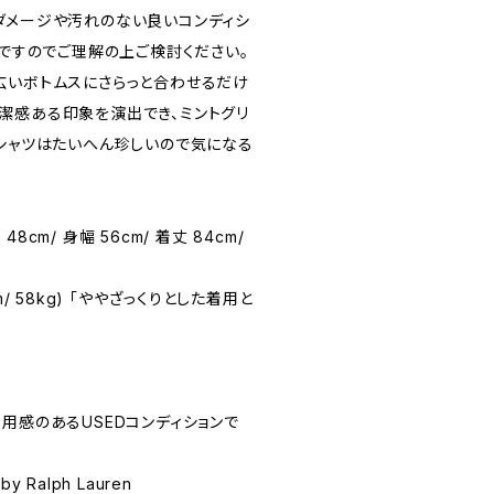
ダメージや汚れのない良いコンディシ
品ですのでご理解の上ご検討ください。
広いボトムスにさらっと合わせるだけ
潔感ある印象を演出でき、ミントグリ
・シャツはたいへん珍しいので気になる
 48cm/ 身幅 56cm/ 着丈 84cm/
1cm/ 58kg) 「ややざっくりとした着用と
☆(着用感のあるUSEDコンディションで
by Ralph Lauren