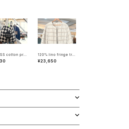
SS cotton pro
120% lino fringe tri
nal shoulder B
mmed collarless Ja
930
¥23,650
cket