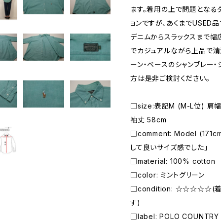
ます。着用の上で問題となる
ョンですが、あくまでUSED
デニムからスラックスまで幅
でカジュアルながら上品で清
ーン・ベースのシャンブレー
方は是非ご検討ください。
□size:表記M (M-L位) 肩幅
袖丈 58cm
□comment: Model (17
して良いサイズ感でした」
□material: 100% cotton
□color: ミントグリーン
□condition: ☆☆☆☆
す)
□label: POLO COUNTRY 