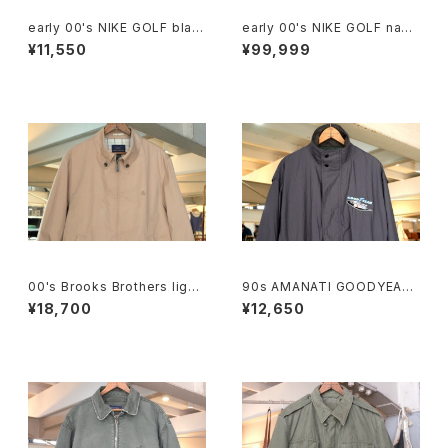
early 00's NIKE GOLF blac
early 00's NIKE GOLF navy
k v-neck Vest
v-neck Vest "SAS Institut
¥11,550
¥99,999
e"
00's Brooks Brothers light
90s AMANATI GOODYEAR
-beige zip-up Jacket
and NASCAR official racin
¥18,700
¥12,650
g nylon Jacket