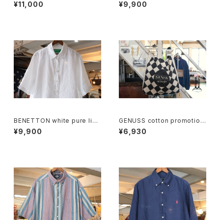
int cotton Tee "Made in U.
de leg Pants
¥11,000
¥9,900
S.A."
BENETTON white pure line
GENUSS cotton promotion
n S/S Shirt
al shoulder Bag
¥9,900
¥6,930