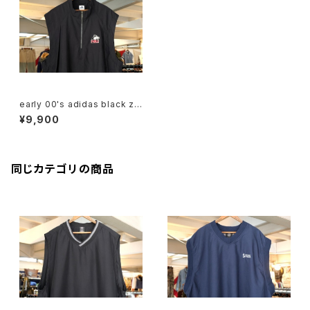
early 00's adidas black zi
p-up pull-over Vest "NIU H
¥9,900
USKIES"
同じカテゴリの商品