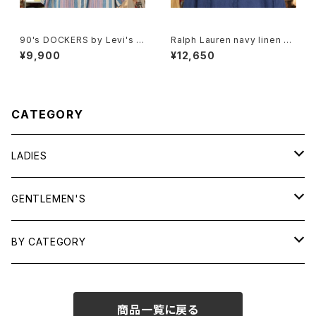
90's DOCKERS by Levi's m
Ralph Lauren navy linen B.
ulti-stripe and botanical S
D. Shirt
¥9,900
¥12,650
hirt
CATEGORY
LADIES
TOPS
GENTLEMEN'S
SHIRTS
OUTERWEAR
TOPS
BY CATEGORY
KNITS/ SWEATS
TEES
DRESSES
OUTERWEAR
BAGS
商品一覧に戻る