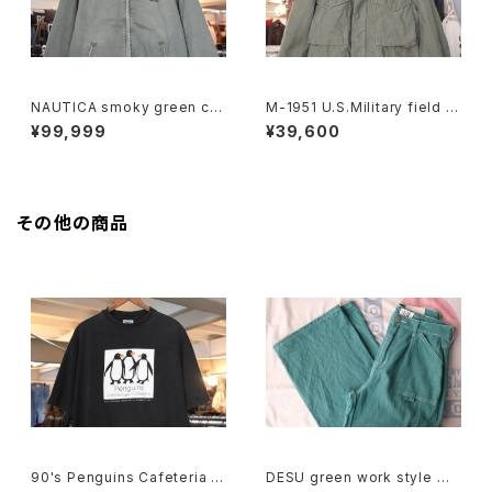
NAUTICA smoky green cra
M-1951 U.S.Military field J
shed-cotton zip-up Jacke
acket "ONE MAN ONE VOT
¥99,999
¥39,600
t
E"
その他の商品
90's Penguins Cafeteria pr
DESU green work style wi