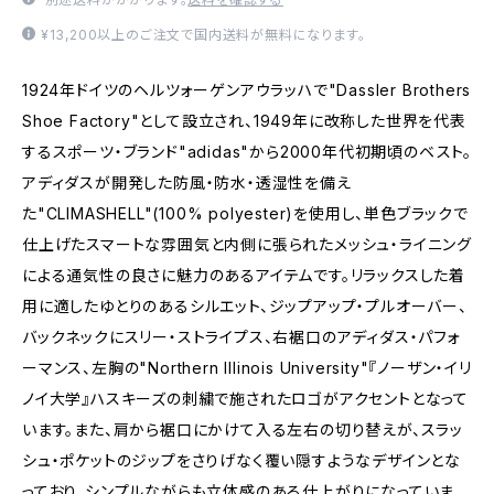
¥13,200以上のご注文で国内送料が無料になります。
1924年ドイツのヘルツォーゲンアウラッハで"Dassler Brothers
Shoe Factory"として設立され、1949年に改称した世界を代表
するスポーツ・ブランド"adidas"から2000年代初期頃のベスト。
アディダスが開発した防風・防水・透湿性を備え
た"CLIMASHELL"(100% polyester)を使用し、単色ブラックで
仕上げたスマートな雰囲気と内側に張られたメッシュ・ライニング
による通気性の良さに魅力のあるアイテムです。リラックスした着
用に適したゆとりのあるシルエット、ジップアップ・プルオーバー、
バックネックにスリー・ストライプス、右裾口のアディダス・パフォ
ーマンス、左胸の"Northern Illinois University"『ノーザン・イリ
ノイ大学』ハスキーズの刺繍で施されたロゴがアクセントとなって
います。また、肩から裾口にかけて入る左右の切り替えが、スラッ
シュ・ポケットのジップをさりげなく覆い隠すようなデザインとな
っており、シンプルながらも立体感のある仕上がりになっていま