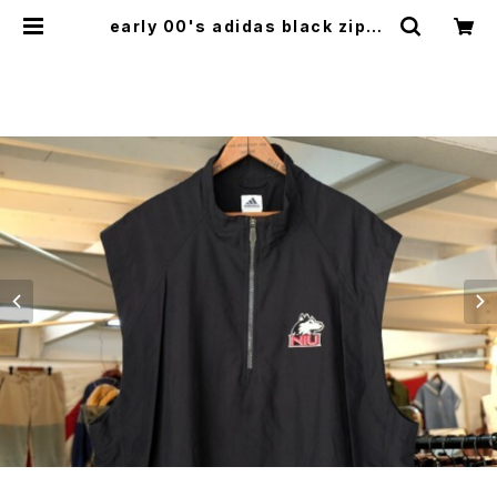
early 00's adidas black zip-u
p pull-over Vest "NIU HUSKIE
S" | GARYO