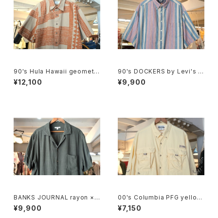
90's Hula Hawaii geometri
90's DOCKERS by Levi's m
c tribal pattern Shirt
ulti-stripe and botanical S
¥12,100
¥9,900
hirt
BANKS JOURNAL rayon ×li
00's Columbia PFG yellow
nen open-collar Shirt
-beige nylon Shirt
¥9,900
¥7,150