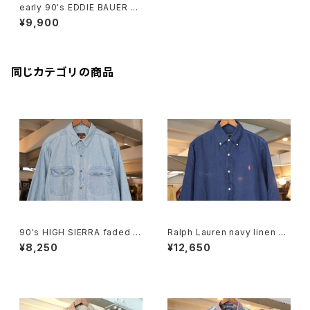
early 90's EDDIE BAUER m
ulti-stripe cotton Shirt
¥9,900
同じカテゴリの商品
90's HIGH SIERRA faded in
Ralph Lauren navy linen B.
digo denim Shirt
D. Shirt
¥8,250
¥12,650