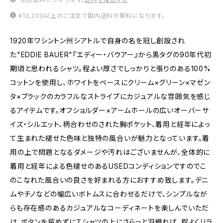
¥13,200以上のご注文で国内送料が無料になります。
1920年ワシントン州シアトルで自身の名を冠し創設され
た"EDDIE BAUER"『エディー・バウアー』から黒タグの90年代初
期頃と思われるシャツ。程よい厚さでしっかりと張りのある100%
コットンを使用し、ホワイトをベースにクリーム×グリーン×マゼン
タ×ブラックのカラフルなストライプにカジュアルな雰囲気を感じ
るアイテムです。オフショルダー×アームホールの広いオーバーサ
イズ・シルエット、柄合わせのされた胸ポケット、着用と経年によっ
て生まれた褪せた色味と独特の風合いが魅力となっています。着
用の上で問題となるダメージや汚れはございませんが、全体的に
着用と経年による色褪せのあるUSEDコンディションですのでこ
のこなれた風合いの良さを好まれる方におすすめ致します。デニ
ムやチノなどの幅広いボトムスに合わせるだけで、シンプルなが
らも存在感のあるカジュアルなコーディネートを楽しんでいただ
け、ボタンを留めずにＴシャツの上にさらっと羽織れば、程よくリラ