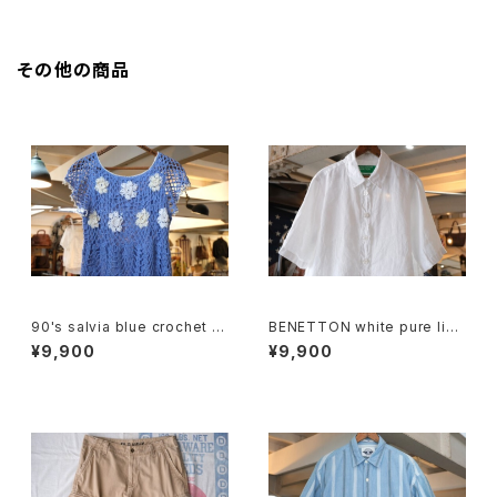
その他の商品
90's salvia blue crochet b
BENETTON white pure line
abydoll Top
n S/S Shirt
¥9,900
¥9,900