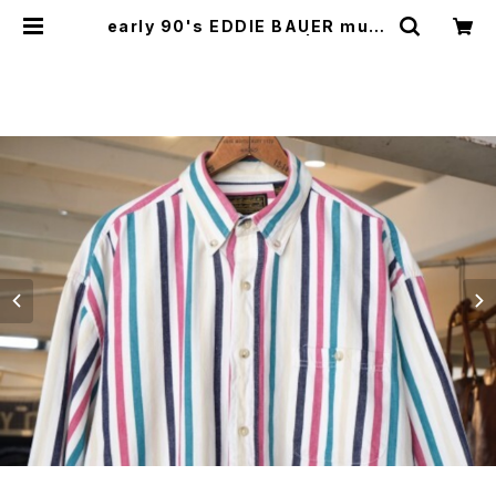
early 90's EDDIE BAUER multi
-stripe cotton Shirt | GARYO