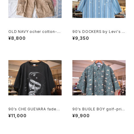
OLD NAVY ocher cotton-t
90's DOCKERS by Levi's m
will cargo Shorts
ulti-stripe chambray Shirt
¥8,800
¥9,350
90's CHE GUEVARA fade-b
90's BUGLE BOY golf-print
lack cotton photo print Te
cotton Shirt
¥11,000
¥9,900
e