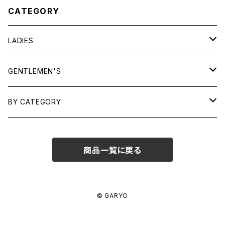
CATEGORY
LADIES
TOPS
GENTLEMEN'S
SHIRTS
OUTERWEAR
TOPS
BY CATEGORY
KNITS/ SWEATS
TEES
DRESSES
OUTERWEAR
BAGS
商品一覧に戻る
SHIRTS
BOTTOMS
BOTTOMS
JEWELRY
SWEATS/ KNITS
SKIRTS
WOMENS
SHOES
SHOES
ACCESSORIES
© GARYO
PANTS
MENS
GARYO ORIGINAL