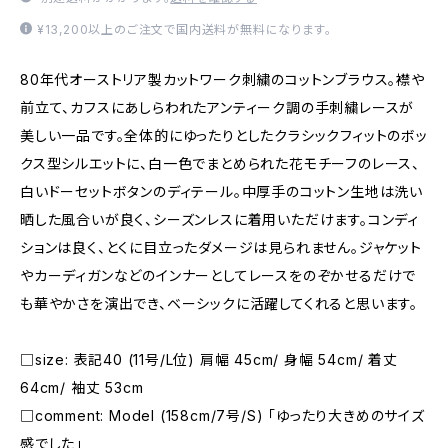
¥13,200以上のご注文で国内送料が無料になります。
80年代オーストリア製カットワーク刺繍のコットンブラウス。襟や
前立て、カフスにあしらわれたアンティーク調の手刺繍レースが
美しい一品です。全体的にゆったりとしたクラシックフィットのボッ
クス型シルエットに、白一色でまとめられた花モチーフのレース、
白いドーセットボタンのディテール。中厚手のコットン生地は洗い
晒した風合いが良く、シーズンレスに着用いただけます。コンディ
ションは良く、とくに目立ったダメージは見られません。ジャケット
やカーディガンなどのインナーとしてレースをのぞかせるだけで
も華やかさを演出でき、ベーシックに活躍してくれると思います。
□size: 表記40 (11号/L位) 肩幅 45cm/ 身幅 54cm/ 着丈
64cm/ 袖丈 53cm
□comment: Model (158cm/7号/S) 「ゆったり大きめのサイズ
感でした」