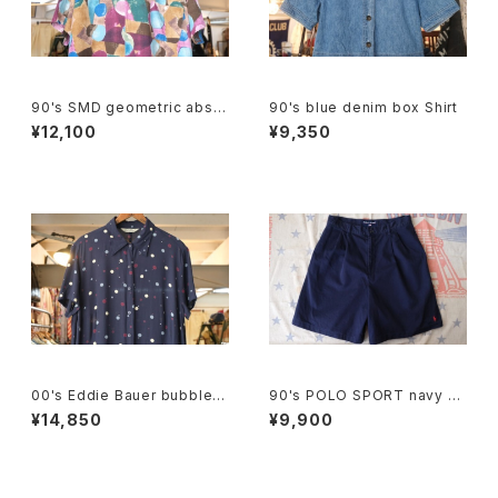
90's SMD geometric abstr
90's blue denim box Shirt
act rayon open-collar Shirt
¥12,100
¥9,350
"Made in JAPAN"
00's Eddie Bauer bubble d
90's POLO SPORT navy C
ot rayon shirt maxi Dress
ulottes w/ pony embroider
¥14,850
¥9,900
y