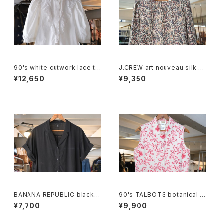
90's white cutwork lace tri
J.CREW art nouveau silk p
mmed cotton Blouse
ullover Blouse
¥12,650
¥9,350
BANANA REPUBLIC black r
90's TALBOTS botanical s
ayon open collar Shirt
croll printed Irish linen sle
¥7,700
¥9,900
eveless Shirt