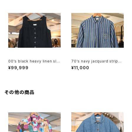
00's black heavy linen sle
70's navy jacquard stripe
eveless Top
balloon sleeve Shirt
¥99,999
¥11,000
その他の商品