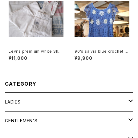
Levi's premium white Shor
90's salvia blue crochet b
talls
abydoll Top
¥11,000
¥9,900
CATEGORY
LADIES
TOPS
GENTLEMEN'S