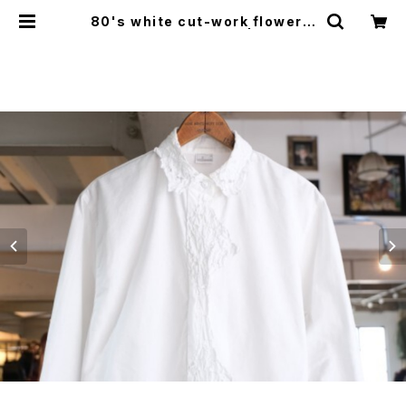
80's white cut-work flower e
mbroidered Blouse | GARYO