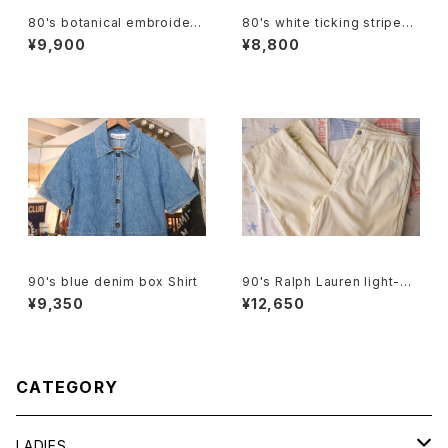
80's botanical embroidere
80's white ticking striped
d Indian cotton pullover Bl
cotton flared Skirt
¥9,900
¥8,800
ouse
90's blue denim box Shirt
90's Ralph Lauren light-be
ige cotton easy Pants
¥9,350
¥12,650
CATEGORY
LADIES