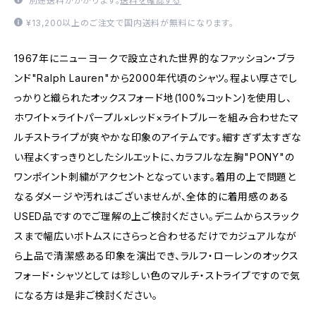
別途送料がかかります。
送料を確認する
¥13,200以上のご注文で国内送料が無料になります。
1967年にニューヨークで設立された世界的なファッション・ブラ
ンド"Ralph Lauren"から2000年代頃のシャツ。程よい厚さでし
っかりと織られたオックスフォード地(100%コットン)を使用し、
ホワイト×ライトパープル×レッド×ライトブルーを組み合わせたマ
ルチストライプが爽やかな印象のアイテムです。細すぎず太すぎな
い程よくすっきりとしたシルエットに、カラフルな左胸"PONY"の
ワンポイント刺繍がアクセントとなっています。着用の上で問題と
なるダメージや汚れはございませんが、全体的に着用感のある
USED品ですのでご理解の上ご検討ください。デニムからスラック
スまで幅広いボトムスにさらっと合わせるだけでカジュアルなが
ら上品で清潔感ある印象を演出でき、ラルフ・ローレンのオックス
フォード・シャツとしては珍しい色のマルチ・ストライプですので気
になる方は是非ご検討ください。