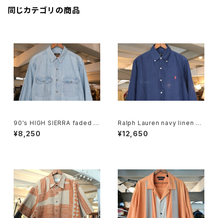
同じカテゴリの商品
90's HIGH SIERRA faded in
Ralph Lauren navy linen B.
digo denim Shirt
D. Shirt
¥8,250
¥12,650