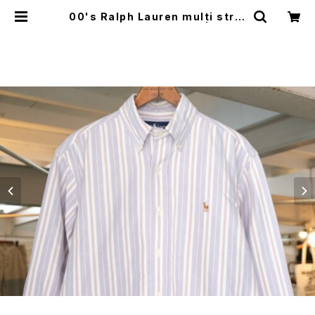
00's Ralph Lauren multi strip
ed oxford B.D. Shirt III | GARY
O