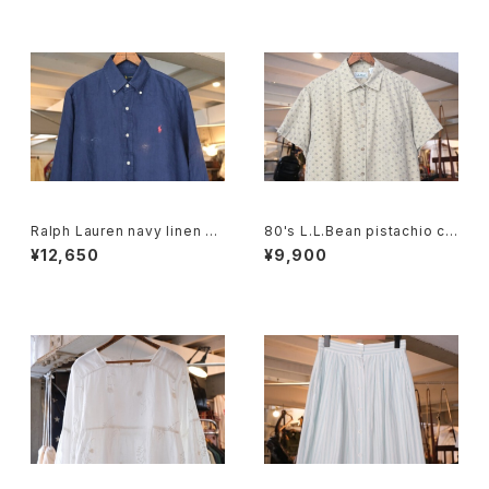
Ralph Lauren navy linen B.
80's L.L.Bean pistachio cal
D. Shirt
ico cotton box Shirt
¥12,650
¥9,900