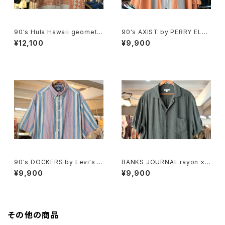
90's Hula Hawaii geometri
90's AXIST by PERRY ELLI
c tribal pattern Shirt
S panel-pattern washable-
¥12,100
¥9,900
silk Shirt
90's DOCKERS by Levi's m
BANKS JOURNAL rayon ×li
ulti-stripe and botanical S
nen open-collar Shirt
¥9,900
¥9,900
hirt
その他の商品