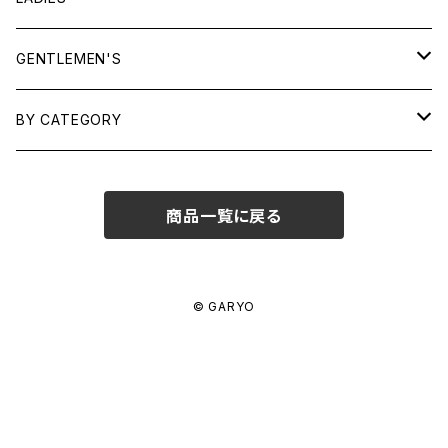
TOPS
GENTLEMEN'S
SHIRTS
OUTERWEAR
TOPS
BY CATEGORY
KNITS/ SWEATS
TEES
DRESSES
OUTERWEAR
BAGS
商品一覧に戻る
SHIRTS
BOTTOMS
BOTTOMS
JEWELRY
SWEATS/ KNITS
SKIRTS
WOMENS
SHOES
SHOES
ACCESSORIES
© GARYO
PANTS
MENS
GARYO ORIGINAL