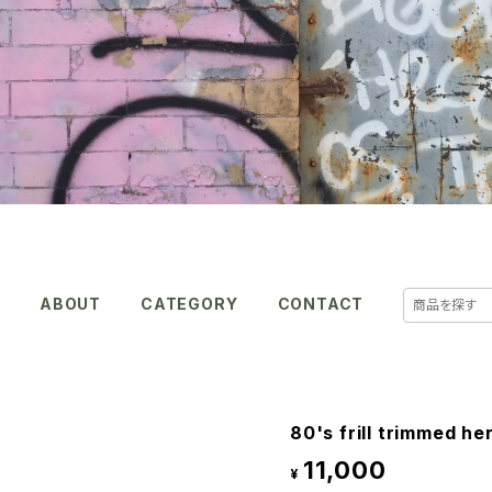
E
ABOUT
CATEGORY
CONTACT
80's frill trimmed he
11,000
¥