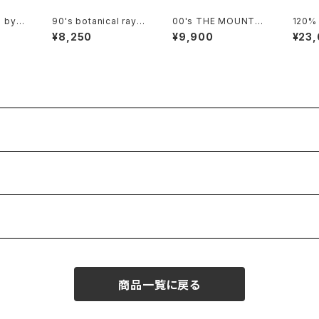
 by L
90's botanical rayo
00's THE MOUNTAI
120% l
ipe a
n tucked Culottes
N white tiger tie-dy
mmed 
¥8,250
¥9,900
¥23
hirt
e tee Dress
cket
商品一覧に戻る