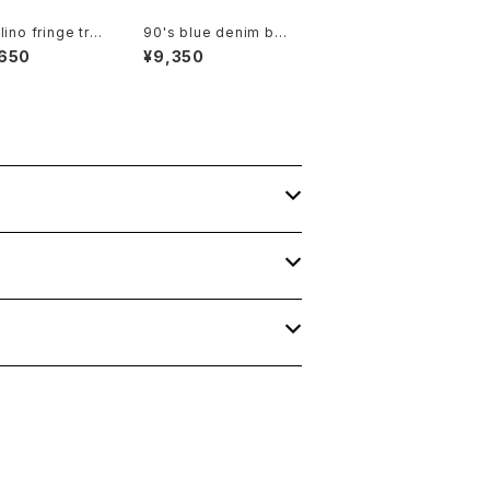
ino fringe tri
90's blue denim bo
collarless Ja
x Shirt
,650
¥9,350