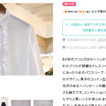
残り1点
なら
手数
※この商品は、最短で8月13日
短到着日に数日追
別途送料がかかります。
送料
¥13,200以上のご注文で国
80年代フリル付きのヘリンボ
れたフリルが綺麗なドレスシ
にゆったりめのパフスリーブ、
のデザイン。薄手のコットン
光沢のあるヘリンボーンの織
さも魅力です。コンディショ
んやりと薄いシミが見られま
ださい。生地がかさ張らない