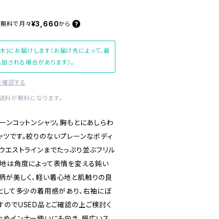
¥3,660
料無料で
月々
から
(木)にお届けします（お届け先によって、最
加される場合があります）。
を確認する
内送料が無料になります。
ーンコットンシャツ。胸もとにあしらわ
ャツです。絞りのないプレーンなボディ
ウエストラインまでたっぷり並ぶフリル
生地は角度によって表情を変える鈍い
柄が美しく、軽い着心地と肌触りの良
ンとして多少の着用感があり、右袖にぼ
すのでUSED品とご確認の上ご検討く
ためインナー使いにも向き、幅広いス