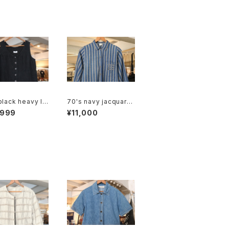
black heavy lin
70's navy jacquard
eeveless Top
stripe balloon slee
,999
¥11,000
ve Shirt