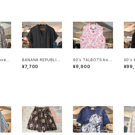
uveau
BANANA REPUBLIC
90's TALBOTS bota
00's 
Blouse
black rayon open c
nical scroll printed I
en sl
¥7,700
¥9,900
¥99
ollar Shirt
rish linen sleeveles
s Shirt