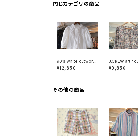
同じカテゴリの商品
90's white cutwork
J.CREW art no
lace trimmed cotto
silk pullover 
¥12,650
¥9,350
n Blouse
その他の商品