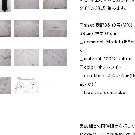
タイリングに馴染みます。
□size: 表記36 (9号/M位)
69cm/ 袖丈 61cm
□comment: Model (1
た」
□material: 100% cotton
□color: オフホワイト
□condition: ☆☆☆☆
ョンです)
□label: seidensticker
―――――――――――――――――――――
実店舗との同時販売を行って
れの場合はご注文を頂いた商