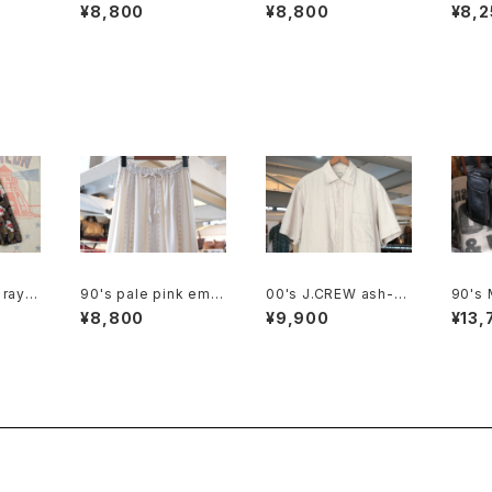
ld Wa
uren brown leather
uren brown leather
de le
¥8,800
¥8,800
¥8,2
Belt
Belt w/wide buckle
lt "Ma
 rayo
90's pale pink embr
00's J.CREW ash-b
90's 
ttes
oidered rayon easy
eige linen Shirt
ck al
¥8,800
¥9,900
¥13,
Skirt
Pack