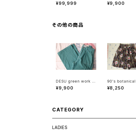
leather Wallet
leather two fo
¥99,999
¥9,900
llet w/BOX
その他の商品
DESU green work st
90's botanical
yle wide leg Pants
n tucked Culo
¥9,900
¥8,250
CATEGORY
LADIES