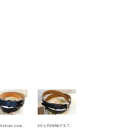
Dickies cowhi
50's PENNEY'S TO