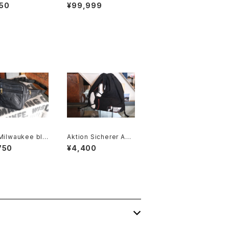
ather black Be
WNCRAFT black sa
50
¥99,999
de in U.S.A."
ddle leather Belt
Milwaukee bla
Aktion Sicherer Auft
l-leather fanny
ritt cotton promotio
750
¥4,400
nal drawstring Bag