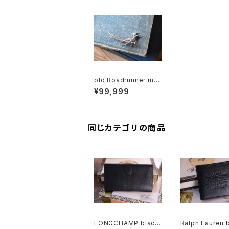
old Roadrunner met
al Brooch with turqu
¥99,999
oise eye
同じカテゴリの商品
LONGCHAMP black
Ralph Lauren 