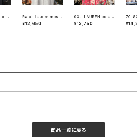
 × NA
Ralph Lauren moss
90's LAUREN botani
70-80
ered
stitch polo Shirt "P
cal printed linen op
on fr
¥12,650
¥13,750
¥14,
tton T
OLO BEAR"
en collar Shirt
ouse
商品一覧に戻る