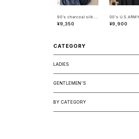
90's charcoal silk c
00's U.S.ARMY
ulotte Pants
SCAR embroid
¥9,350
¥9,900
logo black co
ee
CATEGORY
LADIES
TOPS
GENTLEMEN'S
SHIRTS
OUTERWEAR
TOPS
BY CATEGORY
KNITS/ SWEATS
TEES
DRESSES
OUTERWEAR
BAGS
SHIRTS