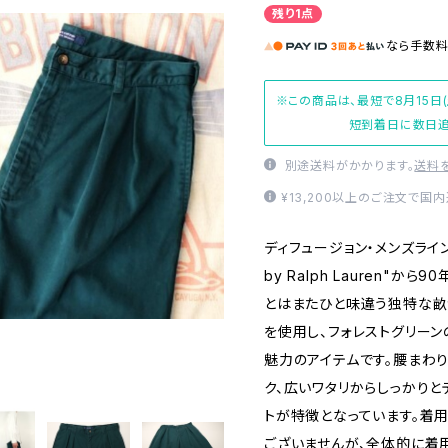
残り1点
なら
手数
※この商品は、最短で8月15日
短到着日に数日追
別途送料がかかります。
送料
¥13,200以上のご注文で国
ディフュージョン・メンズライン
by Ralph Lauren"
とはまたひと味違う独特な畝が
を使用し、フォレストグリー
魅力のアイテムです。腰まわ
ク、広いワタリからしっかり
トが特徴となっています。着
ございませんが、全体的に着