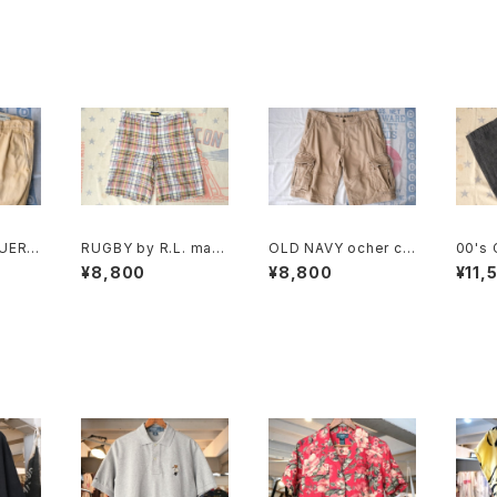
UER c
RUGBY by R.L. mad
OLD NAVY ocher co
00's 
tuck
aras plaid cotton Sh
tton-twill cargo Sho
HBT s
¥8,800
¥8,800
¥11,
orts
rts
Pants