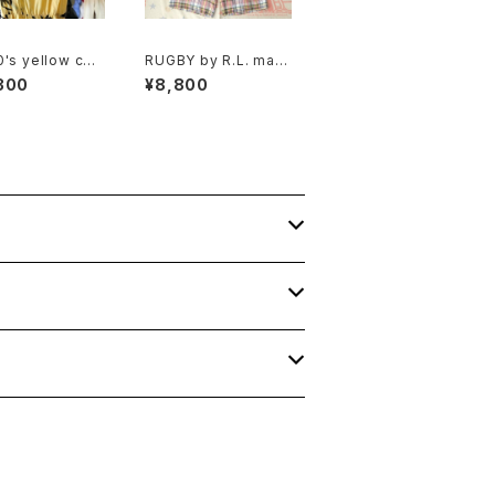
's yellow cott
RUGBY by R.L. mad
ench sleeve bl
aras plaid cotton Sh
300
¥8,800
 Dress
orts