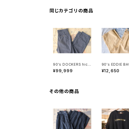
同じカテゴリの商品
90's DOCKERS hick
90's EDDIE BA
ory-stripe one-tuck
otton-duck 2-
¥99,999
¥12,650
Pants "Made in U.S.
Pants
A."
その他の商品