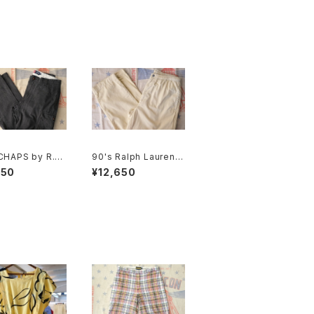
CHAPS by R.L.
90's Ralph Lauren li
lim-fit cargo
ght-beige cotton e
550
¥12,650
asy Pants