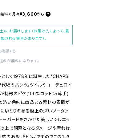
¥3,660
料無料で
月々
から
(土)にお届けします（お届け先によって、最
加される場合があります）。
を確認する
内送料が無料になります。
として1978年に誕生した"CHAPS
から90年代頃のパンツ。ツイルやコーデュロイ
特徴のピケ(100%コットン/薄手)
ンの渋い色味に凹凸ある素材の表情が
りにゆとりのある股上の深いツータッ
とテーパードをきかせた美しいシルエッ
用の上で問題となるダメージや汚れは
用感のあるUSED品ですのでこの１点